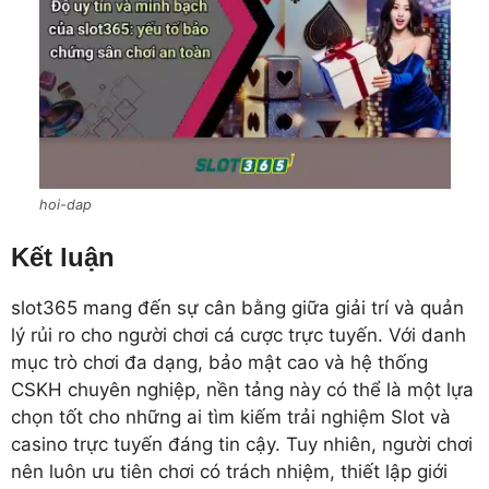
hoi-dap
Kết luận
slot365 mang đến sự cân bằng giữa giải trí và quản
lý rủi ro cho người chơi cá cược trực tuyến. Với danh
mục trò chơi đa dạng, bảo mật cao và hệ thống
CSKH chuyên nghiệp, nền tảng này có thể là một lựa
chọn tốt cho những ai tìm kiếm trải nghiệm Slot và
casino trực tuyến đáng tin cậy. Tuy nhiên, người chơi
nên luôn ưu tiên chơi có trách nhiệm, thiết lập giới