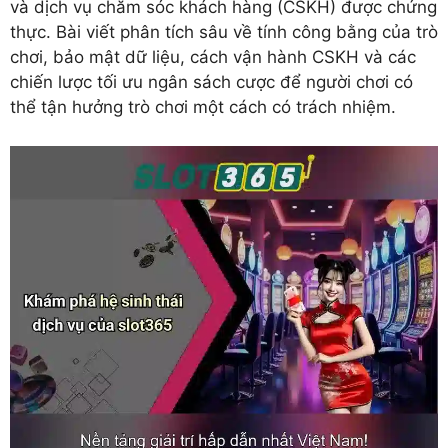
và dịch vụ chăm sóc khách hàng (CSKH) được chứng
thực. Bài viết phân tích sâu về tính công bằng của trò
chơi, bảo mật dữ liệu, cách vận hành CSKH và các
chiến lược tối ưu ngân sách cược để người chơi có
thể tận hưởng trò chơi một cách có trách nhiệm.