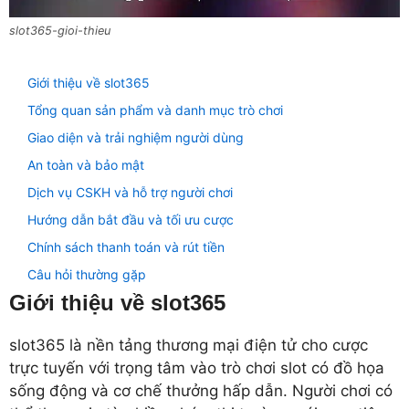
slot365-gioi-thieu
Giới thiệu về slot365
Tổng quan sản phẩm và danh mục trò chơi
Giao diện và trải nghiệm người dùng
An toàn và bảo mật
Dịch vụ CSKH và hỗ trợ người chơi
Hướng dẫn bắt đầu và tối ưu cược
Chính sách thanh toán và rút tiền
Câu hỏi thường gặp
Giới thiệu về slot365
slot365 là nền tảng thương mại điện tử cho cược
trực tuyến với trọng tâm vào trò chơi slot có đồ họa
sống động và cơ chế thưởng hấp dẫn. Người chơi có