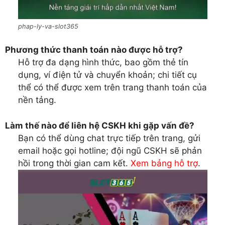
phap-ly-va-slot365
Phương thức thanh toán nào được hỗ trợ?
Hỗ trợ đa dạng hình thức, bao gồm thẻ tín
dụng, ví điện tử và chuyển khoản; chi tiết cụ
thể có thể được xem trên trang thanh toán của
nền tảng.
Làm thế nào để liên hệ CSKH khi gặp vấn đề?
Bạn có thể dùng chat trực tiếp trên trang, gửi
email hoặc gọi hotline; đội ngũ CSKH sẽ phản
hồi trong thời gian cam kết.
Xem bảng hỗ trợ
.