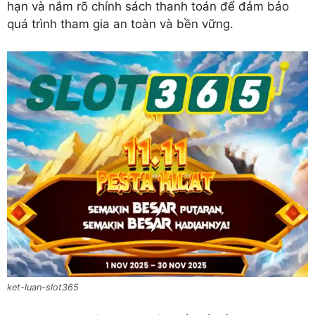
hạn và nắm rõ chính sách thanh toán để đảm bảo
quá trình tham gia an toàn và bền vững.
ket-luan-slot365