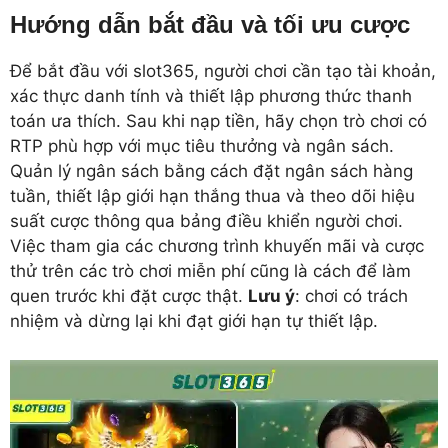
Hướng dẫn bắt đầu và tối ưu cược
Để bắt đầu với slot365, người chơi cần tạo tài khoản,
xác thực danh tính và thiết lập phương thức thanh
toán ưa thích. Sau khi nạp tiền, hãy chọn trò chơi có
RTP phù hợp với mục tiêu thưởng và ngân sách.
Quản lý ngân sách bằng cách đặt ngân sách hàng
tuần, thiết lập giới hạn thắng thua và theo dõi hiệu
suất cược thông qua bảng điều khiển người chơi.
Việc tham gia các chương trình khuyến mãi và cược
thử trên các trò chơi miễn phí cũng là cách để làm
quen trước khi đặt cược thật.
Lưu ý
: chơi có trách
nhiệm và dừng lại khi đạt giới hạn tự thiết lập.