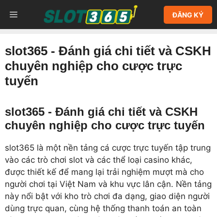
Chuyển
MENU
ĐĂNG KÝ
đến
nội
dung
slot365 - Đánh giá chi tiết và CSKH
chuyên nghiệp cho cược trực
tuyến
slot365 - Đánh giá chi tiết và CSKH
chuyên nghiệp cho cược trực tuyến
slot365 là một nền tảng cá cược trực tuyến tập trung
vào các trò chơi slot và các thể loại casino khác,
được thiết kế để mang lại trải nghiệm mượt mà cho
người chơi tại Việt Nam và khu vực lân cận. Nền tảng
này nổi bật với kho trò chơi đa dạng, giao diện người
dùng trực quan, cùng hệ thống thanh toán an toàn