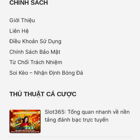
CHÍNH SÁCH
Giới Thiệu
Liên Hệ
Điều Khoản Sử Dụng
Chính Sách Bảo Mật
Từ Chối Trách Nhiệm
Soi Kèo – Nhận Định Bóng Đá
THỦ THUẬT CÁ CƯỢC
Slot365: Tổng quan nhanh về nền
tảng đánh bạc trực tuyến