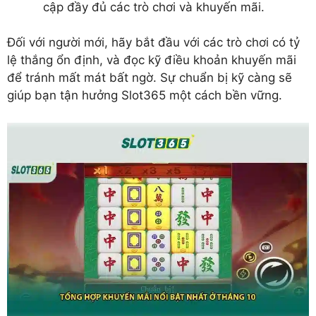
cập đầy đủ các trò chơi và khuyến mãi.
Đối với người mới, hãy bắt đầu với các trò chơi có tỷ
lệ thắng ổn định, và đọc kỹ điều khoản khuyến mãi
để tránh mất mát bất ngờ. Sự chuẩn bị kỹ càng sẽ
giúp bạn tận hưởng Slot365 một cách bền vững.