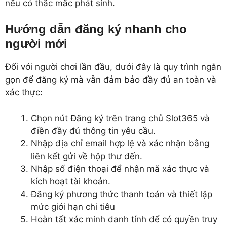
nếu có thắc mắc phát sinh.
Hướng dẫn đăng ký nhanh cho
người mới
Đối với người chơi lần đầu, dưới đây là quy trình ngắn
gọn để đăng ký mà vẫn đảm bảo đầy đủ an toàn và
xác thực:
Chọn nút Đăng ký trên trang chủ Slot365 và
điền đầy đủ thông tin yêu cầu.
Nhập địa chỉ email hợp lệ và xác nhận bằng
liên kết gửi về hộp thư đến.
Nhập số điện thoại để nhận mã xác thực và
kích hoạt tài khoản.
Đăng ký phương thức thanh toán và thiết lập
mức giới hạn chi tiêu
Hoàn tất xác minh danh tính để có quyền truy