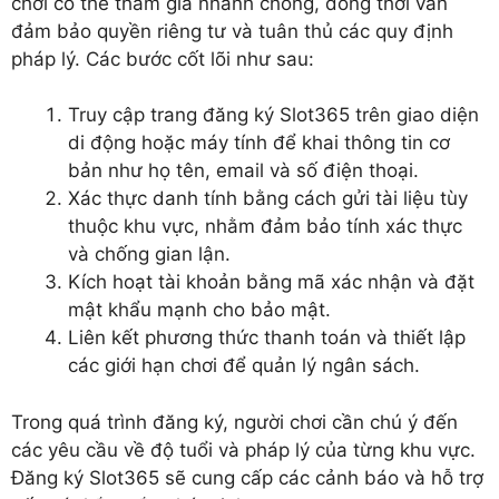
chơi có thể tham gia nhanh chóng, đồng thời vẫn
đảm bảo quyền riêng tư và tuân thủ các quy định
pháp lý. Các bước cốt lõi như sau:
Truy cập trang đăng ký Slot365 trên giao diện
di động hoặc máy tính để khai thông tin cơ
bản như họ tên, email và số điện thoại.
Xác thực danh tính bằng cách gửi tài liệu tùy
thuộc khu vực, nhằm đảm bảo tính xác thực
và chống gian lận.
Kích hoạt tài khoản bằng mã xác nhận và đặt
mật khẩu mạnh cho bảo mật.
Liên kết phương thức thanh toán và thiết lập
các giới hạn chơi để quản lý ngân sách.
Trong quá trình đăng ký, người chơi cần chú ý đến
các yêu cầu về độ tuổi và pháp lý của từng khu vực.
Đăng ký Slot365 sẽ cung cấp các cảnh báo và hỗ trợ