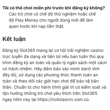
Tôi có thể chơi miễn phí trước khi đăng ký không?
Các trò chơi có chế độ thử nghiệm hoặc chế
độ Play Money cho người dùng mới để làm
quen trước khi nạp tiền thật.
Kết luận
Đăng ký Slot365 mang lại cơ hội trải nghiệm casino
trực tuyến đa dạng và tiện lợi nếu bạn tuân thủ quy
trình đăng ký an toàn và quản lý ngân sách một cách
có trách nhiệm. Hãy đảm bảo xác minh danh tính
đầy đủ, sử dụng các phương thức thanh toán an
toàn và theo dõi các giới hạn chơi để bảo vệ bản
thân. Chuẩn bị cho hành trình giải trí có kiểm soát và
tận hưởng những trò chơi yêu thích trên Slot365
ngay hôm nay tại https://noticiasrcn.com.co.