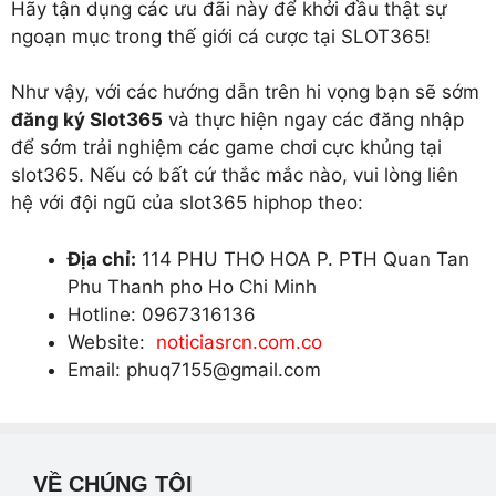
Hãy tận dụng các ưu đãi này để khởi đầu thật sự
ngoạn mục trong thế giới cá cược tại SLOT365!
Như vậy, với các hướng dẫn trên hi vọng bạn sẽ sớm
đăng ký Slot365
và thực hiện ngay các đăng nhập
để sớm trải nghiệm các game chơi cực khủng tại
slot365. Nếu có bất cứ thắc mắc nào, vui lòng liên
hệ với đội ngũ của slot365 hiphop theo:
Địa chỉ:
114 PHU THO HOA P. PTH Quan Tan
Phu Thanh pho Ho Chi Minh
Hotline: 0967316136
Website:
noticiasrcn.com.co
Email:
phuq7155@gmail.com
VỀ CHÚNG TÔI