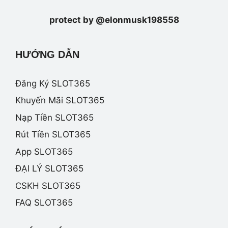
protect by @elonmusk198558
HƯỚNG DẪN
Đăng Ký SLOT365
Khuyến Mãi SLOT365
Nạp Tiền SLOT365
Rút Tiền SLOT365
App SLOT365
ĐẠI LÝ SLOT365
CSKH SLOT365
FAQ SLOT365