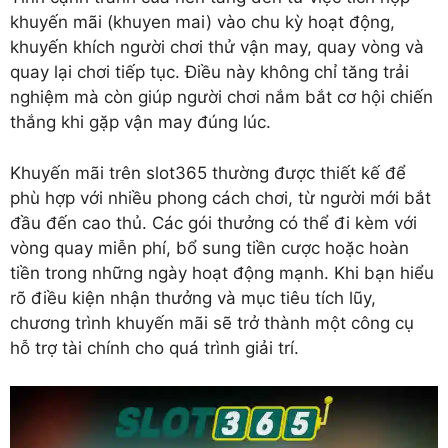
khuyến mãi (khuyen mai) vào chu kỳ hoạt động,
khuyến khích người chơi thử vận may, quay vòng và
quay lại chơi tiếp tục. Điều này không chỉ tăng trải
nghiệm mà còn giúp người chơi nắm bắt cơ hội chiến
thắng khi gặp vận may đúng lúc.
Khuyến mãi trên slot365 thường được thiết kế để
phù hợp với nhiều phong cách chơi, từ người mới bắt
đầu đến cao thủ. Các gói thưởng có thể đi kèm với
vòng quay miễn phí, bổ sung tiền cược hoặc hoàn
tiền trong những ngày hoạt động mạnh. Khi bạn hiểu
rõ điều kiện nhận thưởng và mục tiêu tích lũy,
chương trình khuyến mãi sẽ trở thành một công cụ
hỗ trợ tài chính cho quá trình giải trí.