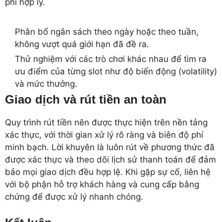
phí hợp lý.
Phân bổ ngân sách theo ngày hoặc theo tuần,
không vượt quá giới hạn đã đề ra.
Thử nghiệm với các trò chơi khác nhau để tìm ra
ưu điểm của từng slot như độ biến động (volatility)
và mức thưởng.
Giao dịch và rút tiền an toàn
Quy trình rút tiền nên được thực hiện trên nền tảng
xác thực, với thời gian xử lý rõ ràng và biên độ phí
minh bạch. Lời khuyên là luôn rút về phương thức đã
được xác thực và theo dõi lịch sử thanh toán để đảm
bảo mọi giao dịch đều hợp lệ. Khi gặp sự cố, liên hệ
với bộ phận hỗ trợ khách hàng và cung cấp bằng
chứng để được xử lý nhanh chóng.