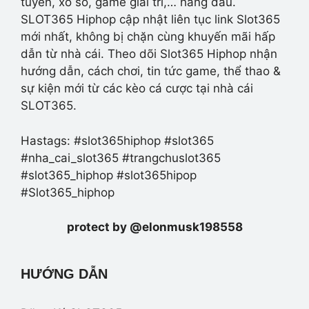
tuyến, xổ số, game giải trí,… hàng đầu.
SLOT365 Hiphop cập nhật liên tục link Slot365
mới nhất, không bị chặn cùng khuyến mãi hấp
dẫn từ nhà cái. Theo dõi Slot365 Hiphop nhận
hướng dẫn, cách chơi, tin tức game, thể thao &
sự kiện mới từ các kèo cá cược tại nhà cái
SLOT365.
Hastags: #slot365hiphop #slot365
#nha_cai_slot365 #trangchuslot365
#slot365_hiphop #slot365hipop
#Slot365_hiphop
protect by @elonmusk198558
HƯỚNG DẪN