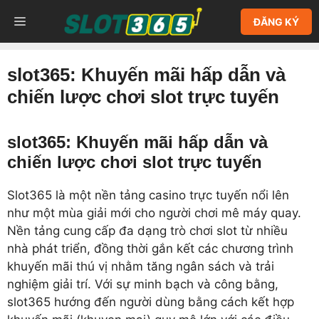
Chuyển
MENU
ĐĂNG KÝ
đến
nội
dung
slot365: Khuyến mãi hấp dẫn và
chiến lược chơi slot trực tuyến
slot365: Khuyến mãi hấp dẫn và
chiến lược chơi slot trực tuyến
Slot365 là một nền tảng casino trực tuyến nổi lên
như một mùa giải mới cho người chơi mê máy quay.
Nền tảng cung cấp đa dạng trò chơi slot từ nhiều
nhà phát triển, đồng thời gắn kết các chương trình
khuyến mãi thú vị nhằm tăng ngân sách và trải
nghiệm giải trí. Với sự minh bạch và công bằng,
slot365 hướng đến người dùng bằng cách kết hợp