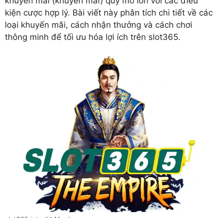
khuyến mãi (khuyen mai) quy mô lớn với các điều
kiện cược hợp lý. Bài viết này phân tích chi tiết về các
loại khuyến mãi, cách nhận thưởng và cách chơi
thông minh để tối ưu hóa lợi ích trên slot365.