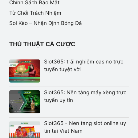
Chính Sách Bảo Mật
Từ Chối Trách Nhiệm
Soi Kèo – Nhận Định Bóng Đá
THỦ THUẬT CÁ CƯỢC
Slot365: trải nghiệm casino trực
tuyến tuyệt vời
Slot365: Nền tảng máy xèng trực
tuyến uy tín
Slot365 - Nen tang slot online uy
tin tai Viet Nam