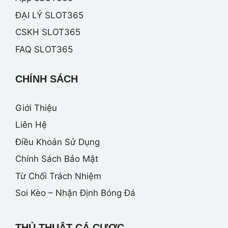
ĐẠI LÝ SLOT365
CSKH SLOT365
FAQ SLOT365
CHÍNH SÁCH
Giới Thiệu
Liên Hệ
Điều Khoản Sử Dụng
Chính Sách Bảo Mật
Từ Chối Trách Nhiệm
Soi Kèo – Nhận Định Bóng Đá
THỦ THUẬT CÁ CƯỢC