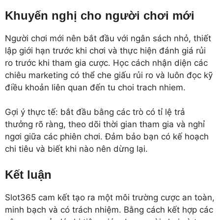
Khuyến nghị cho người chơi mới
Người chơi mới nên bắt đầu với ngân sách nhỏ, thiết
lập giới hạn trước khi chơi và thực hiện đánh giá rủi
ro trước khi tham gia cược. Học cách nhận diện các
chiêu marketing có thể che giấu rủi ro và luôn đọc kỹ
điều khoản liên quan đến tu choi trach nhiem.
Gợi ý thực tế: bắt đầu bằng các trò có tỉ lệ trả
thưởng rõ ràng, theo dõi thời gian tham gia và nghỉ
ngơi giữa các phiên chơi. Đảm bảo bạn có kế hoạch
chi tiêu và biết khi nào nên dừng lại.
Kết luận
Slot365 cam kết tạo ra một môi trường cược an toàn,
minh bạch và có trách nhiệm. Bằng cách kết hợp các