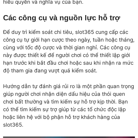
hiểu quyền và nghĩa vụ của bạn.
Các công cụ và nguồn lực hỗ trợ
Để duy trì kiểm soát chi tiêu, slot365 cung cấp các
công cụ tự giới hạn cược theo ngày, tuần hoặc tháng,
cùng với tốc độ cược và thời gian nghỉ. Các công cụ
này được thiết kế để người chơi có thể thiết lập giới
hạn trước khi bắt đầu chơi hoặc sau khi nhận ra mức
độ tham gia đang vượt quá kiểm soát.
Hướng dẫn tự đánh giá rủi ro là một phần quan trọng
giúp người chơi nhận diện dấu hiệu của thói quen
chơi bất thường và tìm kiếm sự hỗ trợ kịp thời. Bạn
có thể tìm kiếm sự trợ giúp từ các tổ chức độc lập
hoặc liên hệ với bộ phận hỗ trợ khách hàng của
slot365.