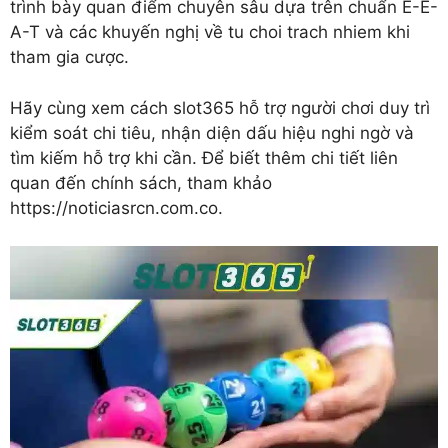
trình bày quan điểm chuyên sâu dựa trên chuẩn E-E-
A-T và các khuyến nghị về tu choi trach nhiem khi
tham gia cược.
Hãy cùng xem cách slot365 hỗ trợ người chơi duy trì
kiểm soát chi tiêu, nhận diện dấu hiệu nghi ngờ và
tìm kiếm hỗ trợ khi cần. Để biết thêm chi tiết liên
quan đến chính sách, tham khảo
https://noticiasrcn.com.co.