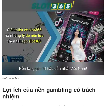
help-section
Lợi ích của nền gambling có trách
nhiệm