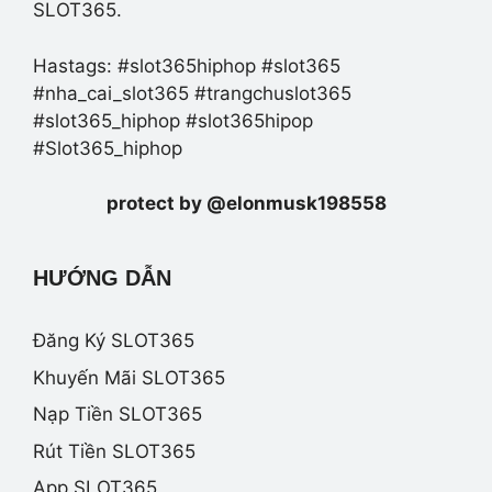
SLOT365.
Hastags: #slot365hiphop #slot365
#nha_cai_slot365 #trangchuslot365
#slot365_hiphop #slot365hipop
#Slot365_hiphop
protect by @elonmusk198558
HƯỚNG DẪN
Đăng Ký SLOT365
Khuyến Mãi SLOT365
Nạp Tiền SLOT365
Rút Tiền SLOT365
App SLOT365