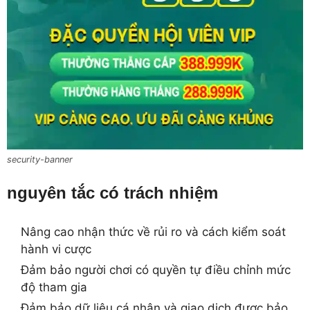
security-banner
nguyên tắc có trách nhiệm
Nâng cao nhận thức về rủi ro và cách kiểm soát
hành vi cược
Đảm bảo người chơi có quyền tự điều chỉnh mức
độ tham gia
Đảm bảo dữ liệu cá nhân và giao dịch được bảo