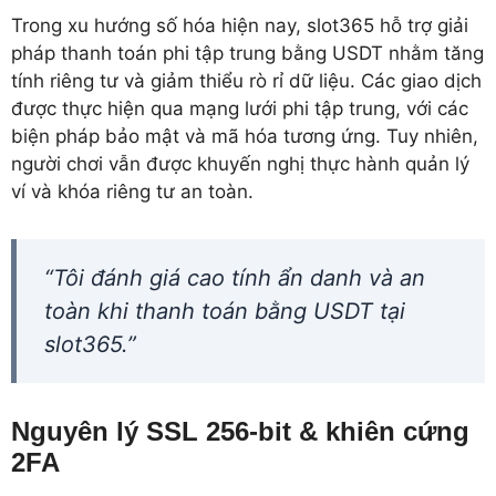
Trong xu hướng số hóa hiện nay, slot365 hỗ trợ giải
pháp thanh toán phi tập trung bằng USDT nhằm tăng
tính riêng tư và giảm thiểu rò rỉ dữ liệu. Các giao dịch
được thực hiện qua mạng lưới phi tập trung, với các
biện pháp bảo mật và mã hóa tương ứng. Tuy nhiên,
người chơi vẫn được khuyến nghị thực hành quản lý
ví và khóa riêng tư an toàn.
“Tôi đánh giá cao tính ẩn danh và an
toàn khi thanh toán bằng USDT tại
slot365.”
Nguyên lý SSL 256-bit & khiên cứng
2FA