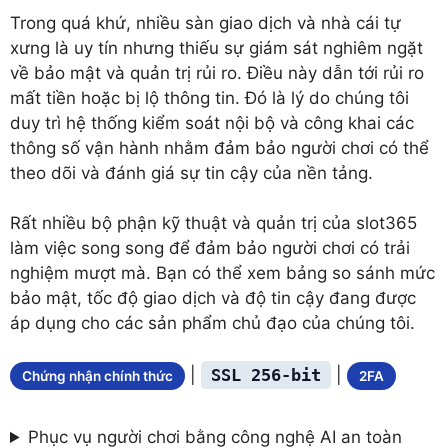
Trong quá khứ, nhiều sàn giao dịch và nhà cái tự
xưng là uy tín nhưng thiếu sự giám sát nghiêm ngặt
về bảo mật và quản trị rủi ro. Điều này dẫn tới rủi ro
mất tiền hoặc bị lộ thông tin. Đó là lý do chúng tôi
duy trì hệ thống kiểm soát nội bộ và công khai các
thông số vận hành nhằm đảm bảo người chơi có thể
theo dõi và đánh giá sự tin cậy của nền tảng.
Rất nhiều bộ phận kỹ thuật và quản trị của slot365
làm việc song song để đảm bảo người chơi có trải
nghiệm mượt mà. Bạn có thể xem bảng so sánh mức
bảo mật, tốc độ giao dịch và độ tin cậy đang được
áp dụng cho các sản phẩm chủ đạo của chúng tôi.
|
SSL 256-bit
|
Chứng nhận chính thức
2FA
Phục vụ người chơi bằng công nghệ AI an toàn