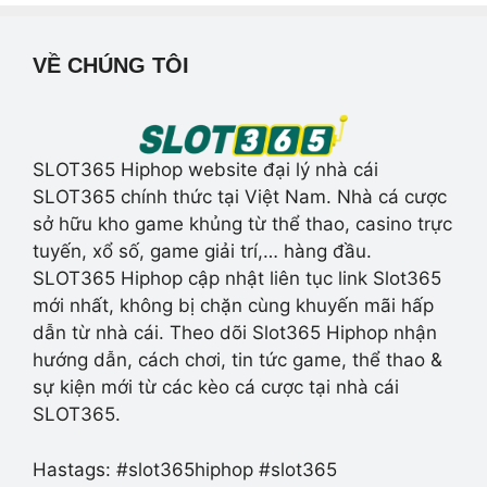
VỀ CHÚNG TÔI
SLOT365 Hiphop website đại lý nhà cái
SLOT365 chính thức tại Việt Nam. Nhà cá cược
sở hữu kho game khủng từ thể thao, casino trực
tuyến, xổ số, game giải trí,… hàng đầu.
SLOT365 Hiphop cập nhật liên tục link Slot365
mới nhất, không bị chặn cùng khuyến mãi hấp
dẫn từ nhà cái. Theo dõi Slot365 Hiphop nhận
hướng dẫn, cách chơi, tin tức game, thể thao &
sự kiện mới từ các kèo cá cược tại nhà cái
SLOT365.
Hastags: #slot365hiphop #slot365