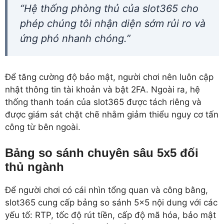
“Hệ thống phòng thủ của slot365 cho
phép chúng tôi nhận diện sớm rủi ro và
ứng phó nhanh chóng.”
Để tăng cường độ bảo mật, người chơi nên luôn cập
nhật thông tin tài khoản và bật 2FA. Ngoài ra, hệ
thống thanh toán của slot365 được tách riêng và
được giám sát chặt chẽ nhằm giảm thiểu nguy cơ tấn
công từ bên ngoài.
Bảng so sánh chuyên sâu 5x5 đối
thủ ngành
Để người chơi có cái nhìn tổng quan và công bằng,
slot365 cung cấp bảng so sánh 5x5 nội dung với các
yếu tố: RTP, tốc độ rút tiền, cấp độ mã hóa, bảo mật