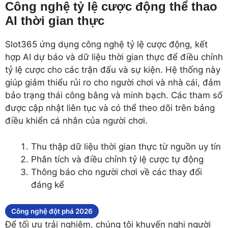
Công nghệ tỷ lệ cược động thể thao
AI thời gian thực
Slot365 ứng dụng công nghệ tỷ lệ cược động, kết
hợp AI dự báo và dữ liệu thời gian thực để điều chỉnh
tỷ lệ cược cho các trận đấu và sự kiện. Hệ thống này
giúp giảm thiểu rủi ro cho người chơi và nhà cái, đảm
bảo trạng thái công bằng và minh bạch. Các tham số
được cập nhật liên tục và có thể theo dõi trên bảng
điều khiển cá nhân của người chơi.
Thu thập dữ liệu thời gian thực từ nguồn uy tín
Phân tích và điều chỉnh tỷ lệ cược tự động
Thông báo cho người chơi về các thay đổi
đáng kể
Công nghệ đột phá 2026
Để tối ưu trải nghiệm, chúng tôi khuyến nghị người