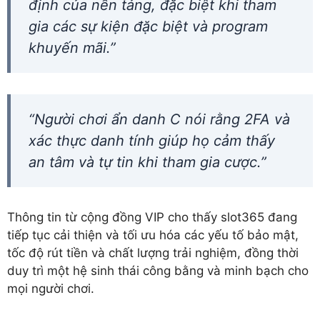
định của nền tảng, đặc biệt khi tham
gia các sự kiện đặc biệt và program
khuyến mãi.”
“Người chơi ẩn danh C nói rằng 2FA và
xác thực danh tính giúp họ cảm thấy
an tâm và tự tin khi tham gia cược.”
Thông tin từ cộng đồng VIP cho thấy slot365 đang
tiếp tục cải thiện và tối ưu hóa các yếu tố bảo mật,
tốc độ rút tiền và chất lượng trải nghiệm, đồng thời
duy trì một hệ sinh thái công bằng và minh bạch cho
mọi người chơi.