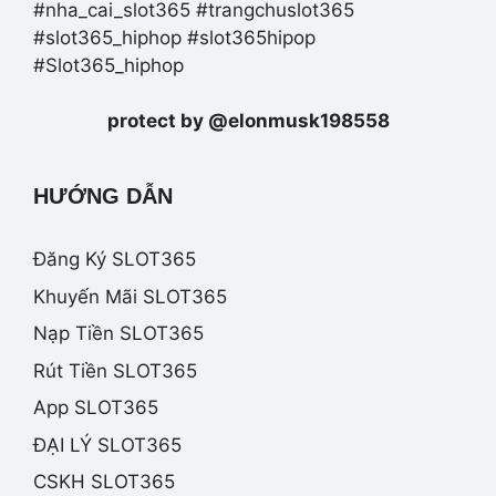
#nha_cai_slot365 #trangchuslot365
#slot365_hiphop #slot365hipop
#Slot365_hiphop
protect by @elonmusk198558
HƯỚNG DẪN
Đăng Ký SLOT365
Khuyến Mãi SLOT365
Nạp Tiền SLOT365
Rút Tiền SLOT365
App SLOT365
ĐẠI LÝ SLOT365
CSKH SLOT365