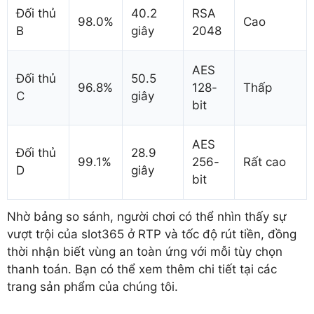
Đối thủ
40.2
RSA
98.0%
Cao
B
giây
2048
AES
Đối thủ
50.5
96.8%
128-
Thấp
C
giây
bit
AES
Đối thủ
28.9
99.1%
256-
Rất cao
D
giây
bit
Nhờ bảng so sánh, người chơi có thể nhìn thấy sự
vượt trội của slot365 ở RTP và tốc độ rút tiền, đồng
thời nhận biết vùng an toàn ứng với mỗi tùy chọn
thanh toán. Bạn có thể xem thêm chi tiết tại các
trang sản phẩm của chúng tôi.