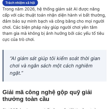
Trách nhiệm xã hội
Trong năm 2026, hệ thống giám sát AI được nâng
cấp với các thuật toán nhận diện hành vi bất thường,
đảm bảo sự minh bạch và công bằng cho mọi người
chơi. Các biện pháp này giúp người chơi yên tâm
tham gia mà không bị ảnh hưởng bởi các yếu tố tiêu
cực của trò chơi.
“AI giám sát giúp tôi kiểm soát thời gian
chơi và ngân sách một cách nghiêm
ngặt.”
Giải mã công nghệ gộp quỹ giải
thưởng toàn cầu