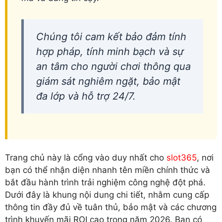
Chúng tôi cam kết bảo đảm tính
hợp pháp, tính minh bạch và sự
an tâm cho người chơi thông qua
giám sát nghiêm ngặt, bảo mật
đa lớp và hỗ trợ 24/7.
Trang chủ này là cổng vào duy nhất cho
slot365
, nơi
bạn có thể nhận diện nhanh tên miền chính thức và
bắt đầu hành trình trải nghiệm công nghệ đột phá.
Dưới đây là khung nội dung chi tiết, nhằm cung cấp
thông tin đầy đủ về tuân thủ, bảo mật và các chương
trình khuyến mãi ROI cao trong năm 2026. Bạn có