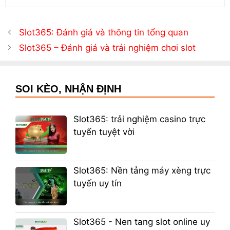
Slot365: Đánh giá và thông tin tổng quan
Slot365 – Đánh giá và trải nghiệm chơi slot
SOI KÈO, NHẬN ĐỊNH
Slot365: trải nghiệm casino trực
tuyến tuyệt vời
Slot365: Nền tảng máy xèng trực
tuyến uy tín
Slot365 - Nen tang slot online uy