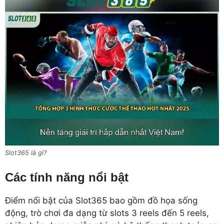
Slot365 là gì?
Các tính năng nổi bật
Điểm nổi bật của Slot365 bao gồm đồ họa sống
động, trò chơi đa dạng từ slots 3 reels đến 5 reels,