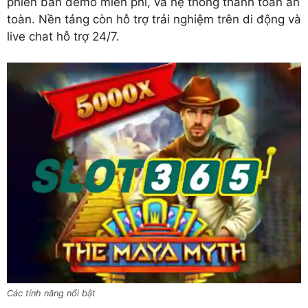
phiên bản demo miễn phí, và hệ thống thanh toán an
toàn. Nền tảng còn hỗ trợ trải nghiệm trên di động và
live chat hỗ trợ 24/7.
Các tính năng nổi bật