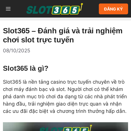
Chuyển
MENU
ĐĂNG KÝ
đến
nội
dung
Slot365 – Đánh giá và trải nghiệm
chơi slot trực tuyến
08/10/2025
Slot365 là gì?
Slot365 là nền tảng casino trực tuyến chuyên về trò
chơi máy đánh bạc và slot. Người chơi có thể khám
phá danh mục trò chơi đa dạng từ các nhà phát triển
hàng đầu, trải nghiệm giao diện trực quan và nhận
các ưu đãi đặc biệt và chương trình thưởng hấp dẫn.