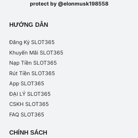
protect by @elonmusk198558
HƯỚNG DẪN
Đăng Ký SLOT365
Khuyến Mãi SLOT365
Nạp Tiền SLOT365
Rút Tiền SLOT365
App SLOT365
ĐẠI LÝ SLOT365
CSKH SLOT365
FAQ SLOT365
CHÍNH SÁCH