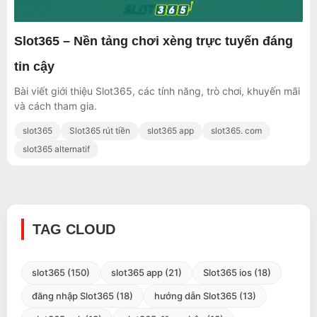
Slot365 – Nền tảng chơi xèng trực tuyến đáng
tin cậy
Bài viết giới thiệu Slot365, các tính năng, trò chơi, khuyến mãi
và cách tham gia.
slot365
Slot365 rút tiền
slot365 app
slot365. com
slot365 alternatif
TAG CLOUD
slot365 (150)
slot365 app (21)
Slot365 ios (18)
đăng nhập Slot365 (18)
hướng dẫn Slot365 (13)