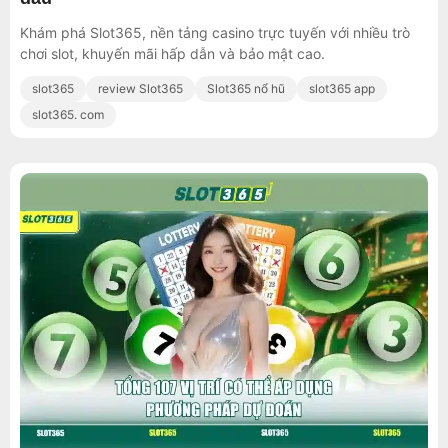
Khám phá Slot365, nền tảng casino trực tuyến với nhiều trò
chơi slot, khuyến mãi hấp dẫn và bảo mật cao.
slot365
review Slot365
Slot365 nổ hũ
slot365 app
slot365. com