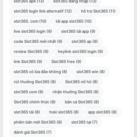
slot365 apk (13)
slot365 đăng nhập (13)
slot365 login link alternatif (12)
hỗ trợ Slot365 (11)
slot365. com (10)
tải app slot365 (10)
live slot365 login (9)
slot365 tải app (9)
code Slot365 mới nhất (9)
slot365 ap (9)
review Slot365 (9)
heylink slot365 login (9)
link Slot365 (9)
Slot365 free (9)
slot365 có lừa đảo không (8)
slot365 win (8)
rút thưởng Slot365 (8)
Slot365 nổ hũ (8)
slot365 com (8)
nhận thưởng Slot365 (8)
Slot365 chính thức (8)
bắn cá Slot365 (8)
slot365 tải (8)
hoki slot365 (8)
app slot365 (8)
phiên bản mới Slot365 (8)
slot365 tại (7)
đánh giá Slot365 (7)