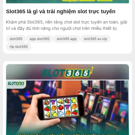
Slot365 là gì và trải nghiệm slot trực tuyến
Khám phá Slot365, nền tảng chơi slot trực tuyến an toàn, giải
trí và đầy đủ tính năng cho người chơi trên nhiều thiết bị.
slot365
app slot365
slot365 app
slot365 xx.vip
rtp slot365