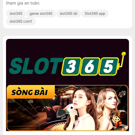
tham gia an toàn.
slot365
game slot365
slot365 tải
Slot365 app
slot365 com1