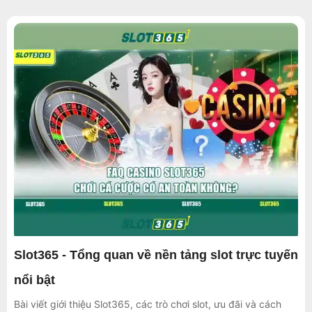
Slot365 - Tổng quan về nền tảng slot trực tuyến
nổi bật
Bài viết giới thiệu Slot365, các trò chơi slot, ưu đãi và cách