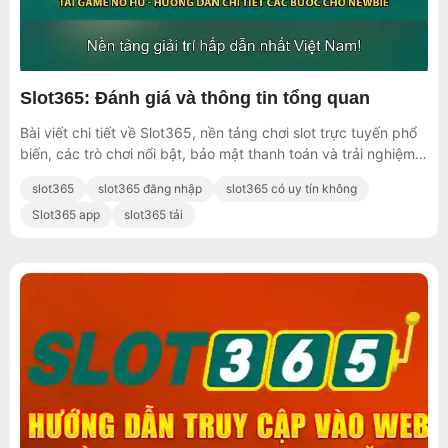
Slot365: Đánh giá và thông tin tổng quan
Bài viết chi tiết về Slot365, nền tảng chơi slot trực tuyến phổ
biến, các trò chơi nổi bật, bảo mật thanh toán và trải nghiệm
người dùng.
slot365
slot365 đăng nhập
slot365 có uy tín không
Slot365 app
slot365 tải