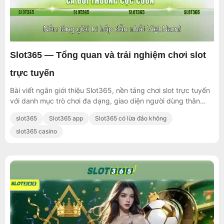
Slot365 — Tổng quan và trải nghiệm chơi slot
trực tuyến
Bài viết ngắn giới thiệu Slot365, nền tảng chơi slot trực tuyến
với danh mục trò chơi đa dạng, giao diện người dùng thân
thiện và các tùy chọn thanh toán an toàn.
slot365
Slot365 app
Slot365 có lừa đảo không
slot365 casino