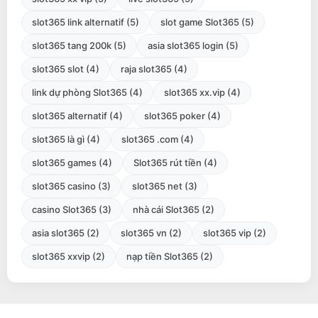
slot365 link alternatif (5)
slot game Slot365 (5)
slot365 tang 200k (5)
asia slot365 login (5)
slot365 slot (4)
raja slot365 (4)
link dự phòng Slot365 (4)
slot365 xx.vip (4)
slot365 alternatif (4)
slot365 poker (4)
slot365 là gì (4)
slot365 .com (4)
slot365 games (4)
Slot365 rút tiền (4)
slot365 casino (3)
slot365 net (3)
casino Slot365 (3)
nhà cái Slot365 (2)
asia slot365 (2)
slot365 vn (2)
slot365 vip (2)
slot365 xxvip (2)
nạp tiền Slot365 (2)