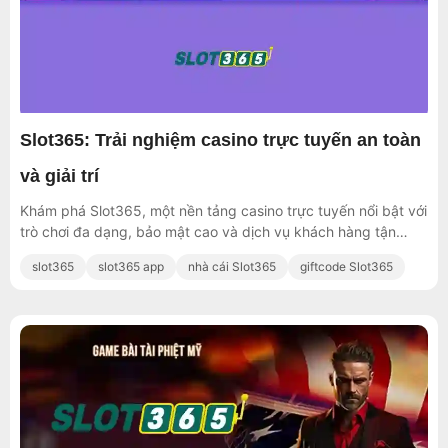
Slot365: Trải nghiệm casino trực tuyến an toàn
và giải trí
Khám phá Slot365, một nền tảng casino trực tuyến nổi bật với
trò chơi đa dạng, bảo mật cao và dịch vụ khách hàng tận
tâm.
slot365
slot365 app
nhà cái Slot365
giftcode Slot365