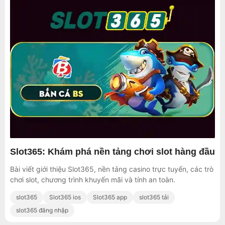
Slot365: Khám phá nền tảng chơi slot hàng đầu
Bài viết giới thiệu Slot365, nền tảng casino trực tuyến, các trò
chơi slot, chương trình khuyến mãi và tính an toàn.
slot365
Slot365 ios
Slot365 app
slot365 tải
slot365 đăng nhập