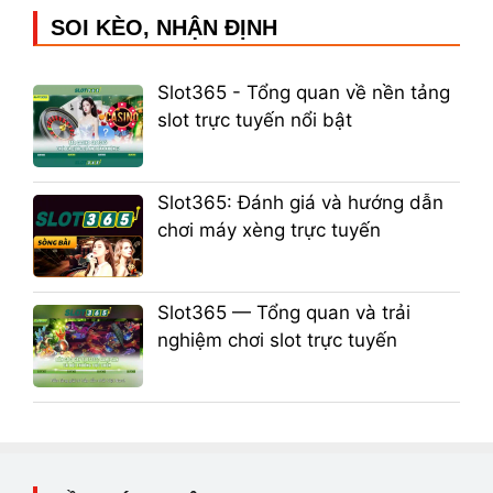
SOI KÈO, NHẬN ĐỊNH
Slot365 - Tổng quan về nền tảng
slot trực tuyến nổi bật
Slot365: Đánh giá và hướng dẫn
chơi máy xèng trực tuyến
Slot365 — Tổng quan và trải
nghiệm chơi slot trực tuyến