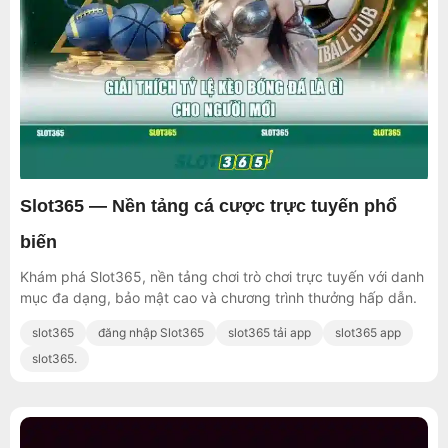
Slot365 — Nền tảng cá cược trực tuyến phổ
biến
Khám phá Slot365, nền tảng chơi trò chơi trực tuyến với danh
mục đa dạng, bảo mật cao và chương trình thưởng hấp dẫn.
slot365
đăng nhập Slot365
slot365 tải app
slot365 app
slot365.