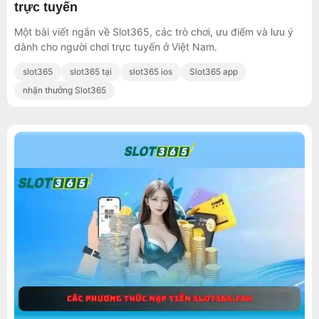
trực tuyến
Một bài viết ngắn về Slot365, các trò chơi, ưu điểm và lưu ý
dành cho người chơi trực tuyến ở Việt Nam.
slot365
slot365 tại
slot365 ios
Slot365 app
nhận thưởng Slot365