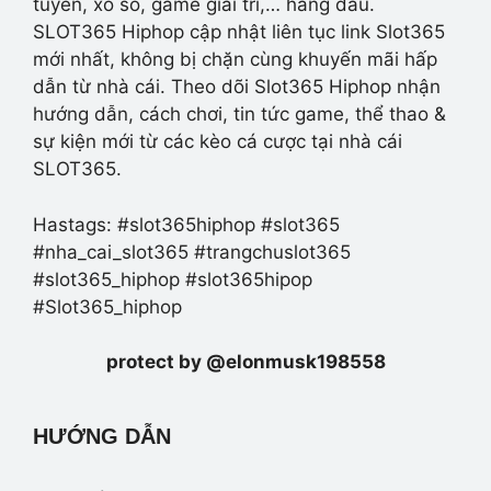
tuyến, xổ số, game giải trí,… hàng đầu.
SLOT365 Hiphop cập nhật liên tục link Slot365
mới nhất, không bị chặn cùng khuyến mãi hấp
dẫn từ nhà cái. Theo dõi Slot365 Hiphop nhận
hướng dẫn, cách chơi, tin tức game, thể thao &
sự kiện mới từ các kèo cá cược tại nhà cái
SLOT365.
Hastags: #slot365hiphop #slot365
#nha_cai_slot365 #trangchuslot365
#slot365_hiphop #slot365hipop
#Slot365_hiphop
protect by @elonmusk198558
HƯỚNG DẪN