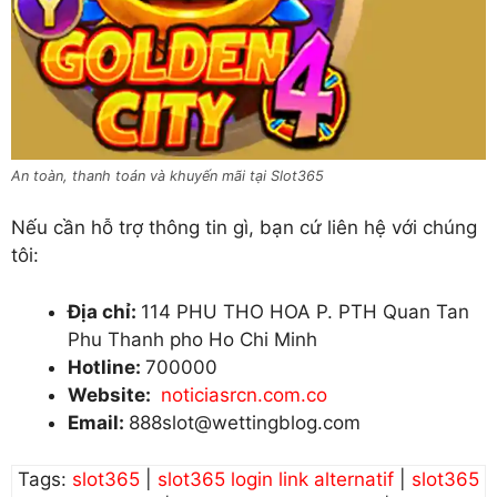
An toàn, thanh toán và khuyến mãi tại Slot365
Nếu cần hỗ trợ thông tin gì, bạn cứ liên hệ với chúng
tôi:
Địa chỉ:
114 PHU THO HOA P. PTH Quan Tan
Phu Thanh pho Ho Chi Minh
Hotline:
700000
Website:
noticiasrcn.com.co
Email:
888slot@wettingblog.com
Tags:
slot365
|
slot365 login link alternatif
|
slot365