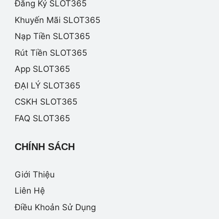
Đăng Ký SLOT365
Khuyến Mãi SLOT365
Nạp Tiền SLOT365
Rút Tiền SLOT365
App SLOT365
ĐẠI LÝ SLOT365
CSKH SLOT365
FAQ SLOT365
CHÍNH SÁCH
Giới Thiệu
Liên Hệ
Điều Khoản Sử Dụng