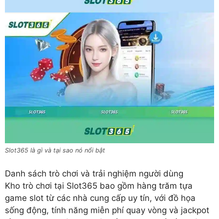
Slot365 là gì và tại sao nó nổi bật
Danh sách trò chơi và trải nghiệm người dùng
Kho trò chơi tại Slot365 bao gồm hàng trăm tựa
game slot từ các nhà cung cấp uy tín, với đồ họa
sống động, tính năng miễn phí quay vòng và jackpot