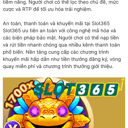
tiềm năng. Người chơi có thể lọc theo chủ đề, mức
cược và RTP để tối ưu hóa trải nghiệm.
An toàn, thanh toán và khuyến mãi tại Slot365
Slot365 ưu tiên an toàn với công nghệ mã hóa và
các biện pháp bảo mật. Người chơi có thể nạp tiền
và rút tiền nhanh chóng qua nhiều kênh thanh toán
phổ biến. Nền tảng cung cấp các chương trình
khuyến mãi hấp dẫn như tiền thưởng đăng ký, vòng
quay miễn phí và chương trình thưởng giới thiệu.