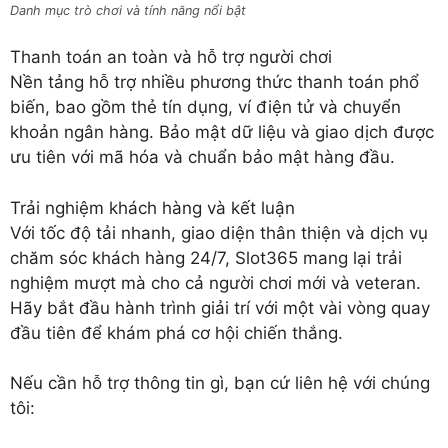
Danh mục trò chơi và tính năng nổi bật
Thanh toán an toàn và hỗ trợ người chơi
Nền tảng hỗ trợ nhiều phương thức thanh toán phổ
biến, bao gồm thẻ tín dụng, ví điện tử và chuyển
khoản ngân hàng. Bảo mật dữ liệu và giao dịch được
ưu tiên với mã hóa và chuẩn bảo mật hàng đầu.
Trải nghiệm khách hàng và kết luận
Với tốc độ tải nhanh, giao diện thân thiện và dịch vụ
chăm sóc khách hàng 24/7, Slot365 mang lại trải
nghiệm mượt mà cho cả người chơi mới và veteran.
Hãy bắt đầu hành trình giải trí với một vài vòng quay
đầu tiên để khám phá cơ hội chiến thắng.
Nếu cần hỗ trợ thông tin gì, bạn cứ liên hệ với chúng
tôi: