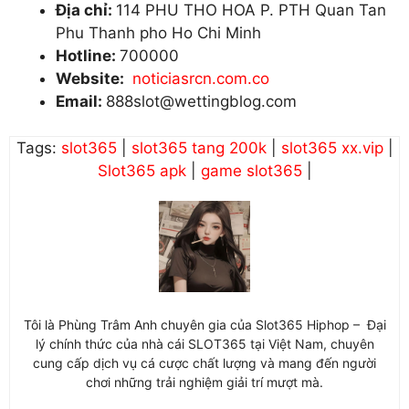
Địa chỉ:
114 PHU THO HOA P. PTH Quan Tan
Phu Thanh pho Ho Chi Minh
Hotline:
700000
Website:
noticiasrcn.com.co
Email:
888slot@wettingblog.com
Tags:
slot365
|
slot365 tang 200k
|
slot365 xx.vip
|
Slot365 apk
|
game slot365
|
Tôi là Phùng Trâm Anh chuyên gia của Slot365 Hiphop – Đại
lý chính thức của nhà cái SLOT365 tại Việt Nam, chuyên
cung cấp dịch vụ cá cược chất lượng và mang đến người
chơi những trải nghiệm giải trí mượt mà.