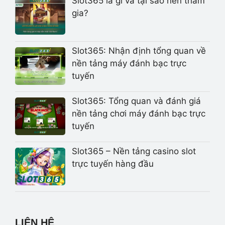
Slot365 là gì và tại sao nên tham
gia?
Slot365: Nhận định tổng quan về
nền tảng máy đánh bạc trực
tuyến
Slot365: Tổng quan và đánh giá
nền tảng chơi máy đánh bạc trực
tuyến
Slot365 – Nền tảng casino slot
trực tuyến hàng đầu
LIÊN HỆ