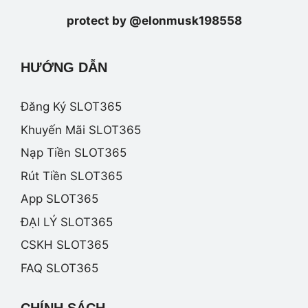
protect by @elonmusk198558
HƯỚNG DẪN
Đăng Ký SLOT365
Khuyến Mãi SLOT365
Nạp Tiền SLOT365
Rút Tiền SLOT365
App SLOT365
ĐẠI LÝ SLOT365
CSKH SLOT365
FAQ SLOT365
CHÍNH SÁCH