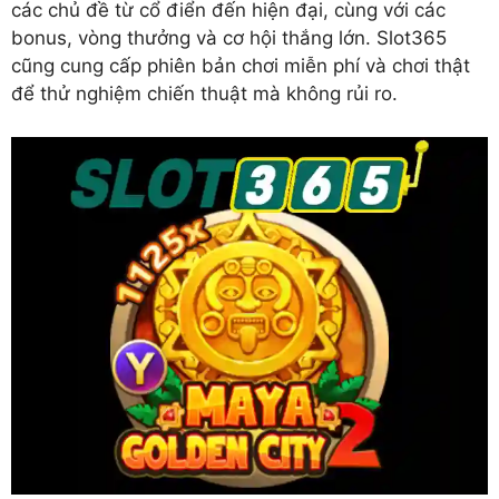
các chủ đề từ cổ điển đến hiện đại, cùng với các
bonus, vòng thưởng và cơ hội thắng lớn. Slot365
cũng cung cấp phiên bản chơi miễn phí và chơi thật
để thử nghiệm chiến thuật mà không rủi ro.