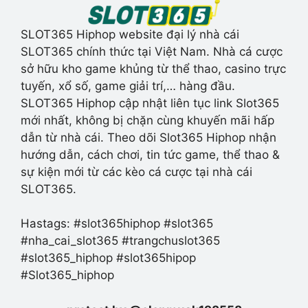
SLOT365 Hiphop website đại lý nhà cái
SLOT365 chính thức tại Việt Nam. Nhà cá cược
sở hữu kho game khủng từ thể thao, casino trực
tuyến, xổ số, game giải trí,… hàng đầu.
SLOT365 Hiphop cập nhật liên tục link Slot365
mới nhất, không bị chặn cùng khuyến mãi hấp
dẫn từ nhà cái. Theo dõi Slot365 Hiphop nhận
hướng dẫn, cách chơi, tin tức game, thể thao &
sự kiện mới từ các kèo cá cược tại nhà cái
SLOT365.
Hastags: #slot365hiphop #slot365
#nha_cai_slot365 #trangchuslot365
#slot365_hiphop #slot365hipop
#Slot365_hiphop