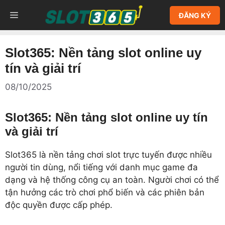
Chuyển
MENU
ĐĂNG KÝ
đến
nội
dung
Slot365: Nền tảng slot online uy
tín và giải trí
08/10/2025
Slot365: Nền tảng slot online uy tín
và giải trí
Slot365 là nền tảng chơi slot trực tuyến được nhiều
người tin dùng, nổi tiếng với danh mục game đa
dạng và hệ thống công cụ an toàn. Người chơi có thể
tận hưởng các trò chơi phổ biến và các phiên bản
độc quyền được cấp phép.