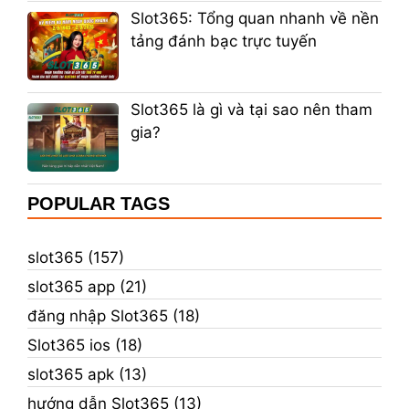
Slot365: Tổng quan nhanh về nền
tảng đánh bạc trực tuyến
Slot365 là gì và tại sao nên tham
gia?
POPULAR TAGS
slot365 (157)
slot365 app (21)
đăng nhập Slot365 (18)
Slot365 ios (18)
slot365 apk (13)
hướng dẫn Slot365 (13)