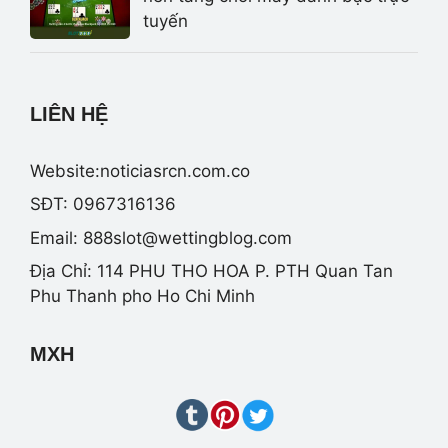
tuyến
LIÊN HỆ
Website:noticiasrcn.com.co
SĐT: 0967316136
Email:
888slot@wettingblog.com
Địa Chỉ: 114 PHU THO HOA P. PTH Quan Tan
Phu Thanh pho Ho Chi Minh
MXH