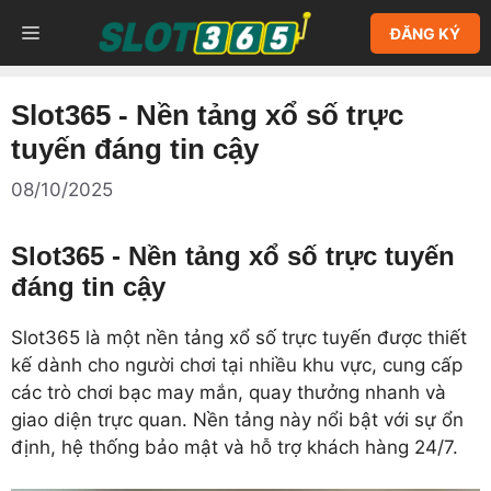
Chuyển
MENU
ĐĂNG KÝ
đến
nội
dung
Slot365 - Nền tảng xổ số trực
tuyến đáng tin cậy
08/10/2025
Slot365 - Nền tảng xổ số trực tuyến
đáng tin cậy
Slot365 là một nền tảng xổ số trực tuyến được thiết
kế dành cho người chơi tại nhiều khu vực, cung cấp
các trò chơi bạc may mắn, quay thưởng nhanh và
giao diện trực quan. Nền tảng này nổi bật với sự ổn
định, hệ thống bảo mật và hỗ trợ khách hàng 24/7.