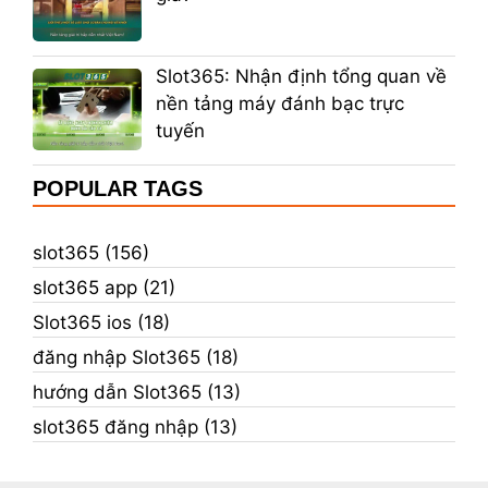
Slot365: Nhận định tổng quan về
nền tảng máy đánh bạc trực
tuyến
POPULAR TAGS
slot365 (156)
slot365 app (21)
Slot365 ios (18)
đăng nhập Slot365 (18)
hướng dẫn Slot365 (13)
slot365 đăng nhập (13)