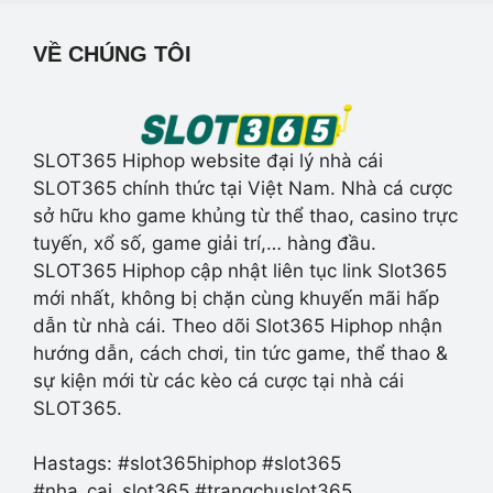
VỀ CHÚNG TÔI
SLOT365 Hiphop website đại lý nhà cái
SLOT365 chính thức tại Việt Nam. Nhà cá cược
sở hữu kho game khủng từ thể thao, casino trực
tuyến, xổ số, game giải trí,… hàng đầu.
SLOT365 Hiphop cập nhật liên tục link Slot365
mới nhất, không bị chặn cùng khuyến mãi hấp
dẫn từ nhà cái. Theo dõi Slot365 Hiphop nhận
hướng dẫn, cách chơi, tin tức game, thể thao &
sự kiện mới từ các kèo cá cược tại nhà cái
SLOT365.
Hastags: #slot365hiphop #slot365
#nha_cai_slot365 #trangchuslot365