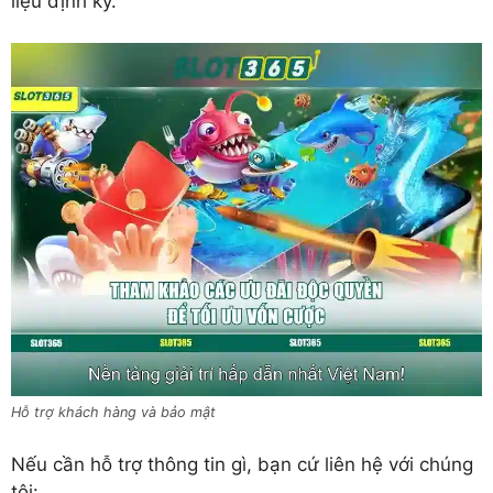
liệu định kỳ.
Hỗ trợ khách hàng và bảo mật
Nếu cần hỗ trợ thông tin gì, bạn cứ liên hệ với chúng
tôi: