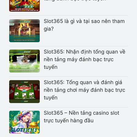
Slot365 là gì và tại sao nên tham
gia?
Slot365: Nhận định tổng quan về
nền tảng máy đánh bạc trực
tuyến
Slot365: Tổng quan và đánh giá
nền tảng chơi máy đánh bạc trực
tuyến
Slot365 – Nền tảng casino slot
trực tuyến hàng đầu