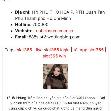
Địa chỉ:
114 PHU THO HOA P. PTH Quan Tan
Phu Thanh pho Ho Chi Minh
Hotline:
700000
Website:
noticiasrcn.com.co
Email:
888slot@wettingblog.com
Tags:
slot365
|
live slot365 login
|
tải app slot365
|
slot365 win
|
Tôi là Phùng Trâm Anh chuyên gia của Slot365 Hiphop – Đại
lý chính thức của nhà cái SLOT365 tại Việt Nam, chuyên
cung cấp dịch vụ cá cược chất lượng và mang đến người