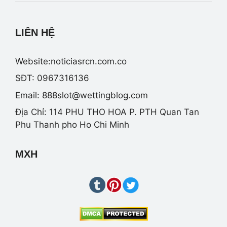
LIÊN HỆ
Website:noticiasrcn.com.co
SĐT: 0967316136
Email:
888slot@wettingblog.com
Địa Chỉ: 114 PHU THO HOA P. PTH Quan Tan
Phu Thanh pho Ho Chi Minh
MXH