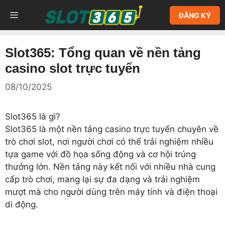
Chuyển
MENU
ĐĂNG KÝ
đến
nội
dung
Slot365: Tổng quan về nền tảng
casino slot trực tuyến
08/10/2025
Slot365 là gì?
Slot365 là một nền tảng casino trực tuyến chuyên về
trò chơi slot, nơi người chơi có thể trải nghiệm nhiều
tựa game với đồ họa sống động và cơ hội trúng
thưởng lớn. Nền tảng này kết nối với nhiều nhà cung
cấp trò chơi, mang lại sự đa dạng và trải nghiệm
mượt mà cho người dùng trên máy tính và điện thoại
di động.