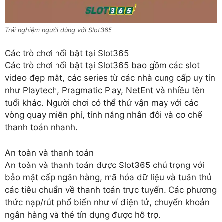
Trải nghiệm người dùng với Slot365
Các trò chơi nổi bật tại Slot365
Các trò chơi nổi bật tại Slot365 bao gồm các slot
video đẹp mắt, các series từ các nhà cung cấp uy tín
như Playtech, Pragmatic Play, NetEnt và nhiều tên
tuổi khác. Người chơi có thể thử vận may với các
vòng quay miễn phí, tính năng nhân đôi và cơ chế
thanh toán nhanh.
An toàn và thanh toán
An toàn và thanh toán được Slot365 chú trọng với
bảo mật cấp ngân hàng, mã hóa dữ liệu và tuân thủ
các tiêu chuẩn về thanh toán trực tuyến. Các phương
thức nạp/rút phổ biến như ví điện tử, chuyển khoản
ngân hàng và thẻ tín dụng được hỗ trợ.