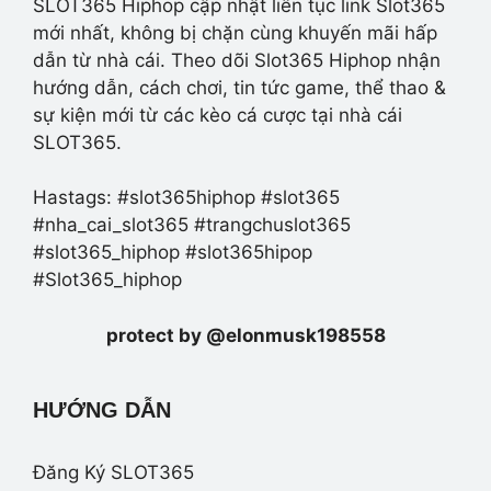
SLOT365 Hiphop cập nhật liên tục link Slot365
mới nhất, không bị chặn cùng khuyến mãi hấp
dẫn từ nhà cái. Theo dõi Slot365 Hiphop nhận
hướng dẫn, cách chơi, tin tức game, thể thao &
sự kiện mới từ các kèo cá cược tại nhà cái
SLOT365.
Hastags: #slot365hiphop #slot365
#nha_cai_slot365 #trangchuslot365
#slot365_hiphop #slot365hipop
#Slot365_hiphop
protect by @elonmusk198558
HƯỚNG DẪN
Đăng Ký SLOT365