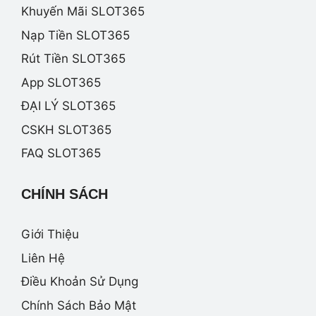
Khuyến Mãi SLOT365
Nạp Tiền SLOT365
Rút Tiền SLOT365
App SLOT365
ĐẠI LÝ SLOT365
CSKH SLOT365
FAQ SLOT365
CHÍNH SÁCH
Giới Thiệu
Liên Hệ
Điều Khoản Sử Dụng
Chính Sách Bảo Mật