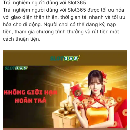
Trải nghiệm người dùng với Slot365
Trải nghiệm người dùng với Slot365 được tối ưu hóa
với giao diện thân thiện, thời gian tải nhanh và tối ưu
hóa cho di động. Người chơi có thể đăng ký, nạp
tiền, tham gia chương trình thưởng và rút tiền một
cách thuận tiện.