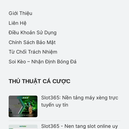
Giới Thiệu
Liên Hệ
Điều Khoản Sử Dụng
Chính Sách Bảo Mật
Từ Chối Trách Nhiệm
Soi Kèo – Nhận Định Bóng Đá
THỦ THUẬT CÁ CƯỢC
Slot365: Nền tảng máy xèng trực
tuyến uy tín
Slot365 - Nen tang slot online uy