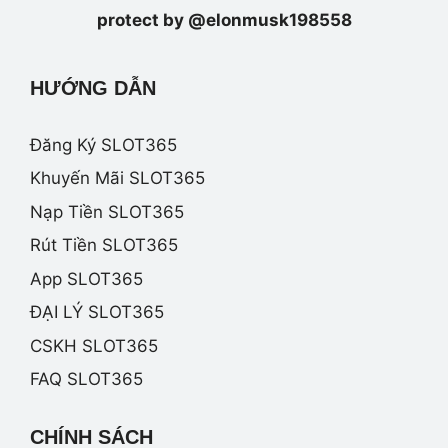
protect by @elonmusk198558
HƯỚNG DẪN
Đăng Ký SLOT365
Khuyến Mãi SLOT365
Nạp Tiền SLOT365
Rút Tiền SLOT365
App SLOT365
ĐẠI LÝ SLOT365
CSKH SLOT365
FAQ SLOT365
CHÍNH SÁCH