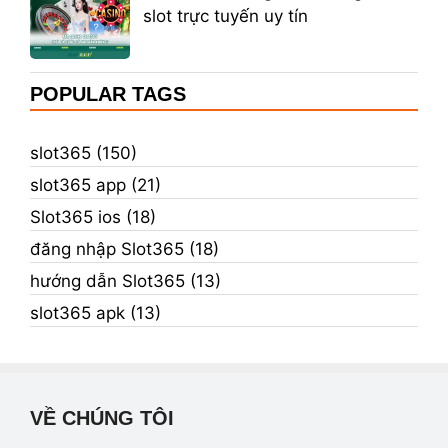
slot trực tuyến uy tín
POPULAR TAGS
slot365 (150)
slot365 app (21)
Slot365 ios (18)
đăng nhập Slot365 (18)
hướng dẫn Slot365 (13)
slot365 apk (13)
VỀ CHÚNG TÔI