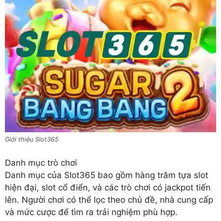
Giới thiệu Slot365
Danh mục trò chơi
Danh mục của Slot365 bao gồm hàng trăm tựa slot
hiện đại, slot cổ điển, và các trò chơi có jackpot tiến
lên. Người chơi có thể lọc theo chủ đề, nhà cung cấp
và mức cược để tìm ra trải nghiệm phù hợp.