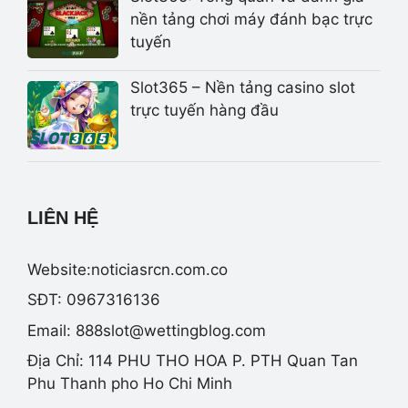
nền tảng chơi máy đánh bạc trực
tuyến
Slot365 – Nền tảng casino slot
trực tuyến hàng đầu
LIÊN HỆ
Website:noticiasrcn.com.co
SĐT: 0967316136
Email:
888slot@wettingblog.com
Địa Chỉ: 114 PHU THO HOA P. PTH Quan Tan
Phu Thanh pho Ho Chi Minh