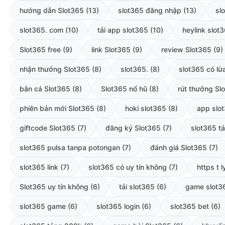
hướng dẫn Slot365 (13)
slot365 đăng nhập (13)
slo
slot365. com (10)
tải app slot365 (10)
heylink slot3
Slot365 free (9)
link Slot365 (9)
review Slot365 (9)
nhận thưởng Slot365 (8)
slot365. (8)
slot365 có lừ
bắn cá Slot365 (8)
Slot365 nổ hũ (8)
rút thưởng Sl
phiên bản mới Slot365 (8)
hoki slot365 (8)
app slot
giftcode Slot365 (7)
đăng ký Slot365 (7)
slot365 tá
slot365 pulsa tanpa potongan (7)
đánh giá Slot365 (7)
slot365 link (7)
slot365 có uy tín không (7)
https t l
Slot365 uy tín không (6)
tải slot365 (6)
game slot3
slot365 game (6)
slot365 login (6)
slot365 bet (6)