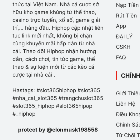
thức tại Việt Nam. Nhà cá cược sở
Nạp Tiền
hữu kho game khủng từ thể thao,
Rút Tiền
casino trực tuyến, xổ số, game giải
App
trí,… hàng đầu. Hiphop cập nhật liên
tục link mới nhất, không bị chặn
ĐẠI LÝ
cùng khuyến mãi hấp dẫn từ nhà
CSKH
cái. Theo dõi Hiphop nhận hướng
FAQ
dẫn, cách chơi, tin tức game, thể
thao & sự kiện mới từ các kèo cá
cược tại nhà cái .
CHÍN
Hastags: #slot365hiphop #slot365
Giới Thiệ
#nha_cai_slot365 #trangchuslot365
Liên Hệ
#slot365_hiphop #slot365hipop
#_hiphop
Điều Kho
Chính Sá
protect by @elonmusk198558
Từ Chối 