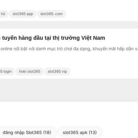
 hũ
slot365 app
slot365. com
c tuyến hàng đầu tại thị trường Việt Nam
 online nổi bật với danh mục trò chơi đa dạng, khuyến mãi hấp dẫn v
5 login
hoki slot365
slot365 vip
đăng nhập Slot365 (18)
slot365 apk (13)