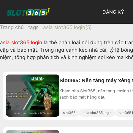
Chuyển
đến
ĐĂNG KÝ
nội
dung
Trang chủ
|
tags
|
asia slot365 login(5)
asia slot365 login
là thẻ phân loại nội dung trên các tr
cập và bảo mật. Trong ngữ cảnh kèo nhà cái, tỷ lệ bóng 
niệm, tổng hợp phân tích và kinh nghiệm soi kèo mà k
Slot365: Nền tảng máy xèng t
Khám phá Slot365, nền tảng casino trự
sách bảo mật hàng đầu.
slot365
asia slot365 login
slot365 l