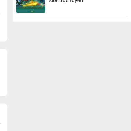
slot trực tuyến
n
.