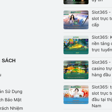
Slot365 -
slot trực 
cấp
Slot365:
nền tảng c
trực tuyế
H SÁCH
Slot365 -
casino tr
u
hàng đầu
Slot365: 
ản Sử Dụng
slot trực 
đầu tại th
ch Bảo Mật
Nam
Trách Nhiệm