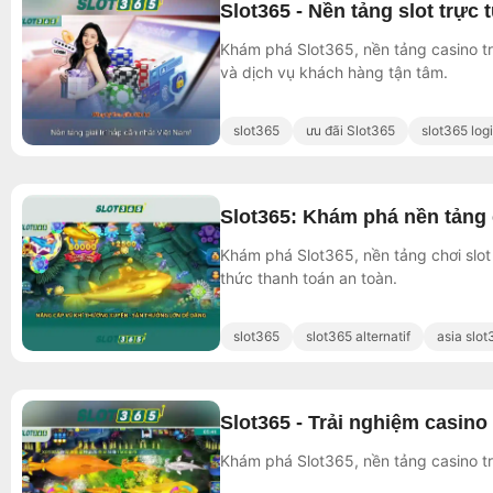
Slot365 - Nền tảng slot trực
Khám phá Slot365, nền tảng casino tr
và dịch vụ khách hàng tận tâm.
slot365
ưu đãi Slot365
slot365 log
Slot365: Khám phá nền tảng 
Khám phá Slot365, nền tảng chơi slot 
thức thanh toán an toàn.
slot365
slot365 alternatif
asia slot
Slot365 - Trải nghiệm casino
Khám phá Slot365, nền tảng casino tr