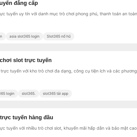
 tuyến đẳng cấp
ực tuyến uy tín với danh mục trò chơi phong phú, thanh toán an toà
in
asia slot365 login
Slot365 nổ hũ
chơi slot trực tuyến
trực tuyến với kho trò chơi đa dạng, công cụ tiện ích và các phương
365 login
slot365.
slot365 tải app
 trực tuyến hàng đầu
ực tuyến với nhiều trò chơi slot, khuyến mãi hấp dẫn và bảo mật cao