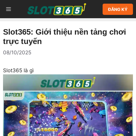
Chuyển
MENU
ĐĂNG KÝ
đến
nội
dung
Slot365: Giới thiệu nền tảng chơi
trực tuyến
08/10/2025
Slot365 là gì