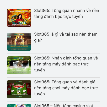
Slot365: Tổng quan nhanh về nền
tảng đánh bạc trực tuyến
Slot365 là gì và tại sao nên tham
gia?
Slot365: Nhận định tổng quan về
nền tảng máy đánh bạc trực
tuyến
Slot365: Tổng quan và đánh giá
nền tảng chơi máy đánh bạc trực
tuyến
Slot365 – Nền tảng casino slot