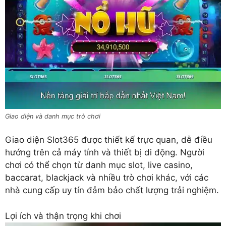
Giao diện và danh mục trò chơi
Giao diện Slot365 được thiết kế trực quan, dễ điều
hướng trên cả máy tính và thiết bị di động. Người
chơi có thể chọn từ danh mục slot, live casino,
baccarat, blackjack và nhiều trò chơi khác, với các
nhà cung cấp uy tín đảm bảo chất lượng trải nghiệm.
Lợi ích và thận trọng khi chơi