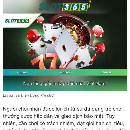
Lợi ích và thận trọng khi chơi
Người chơi nhận được lợi ích từ sự đa dạng trò chơi,
thưởng cược hấp dẫn và giao dịch bảo mật. Tuy
nhiên, cần chơi có trách nhiệm, đặt giới hạn chi tiêu,