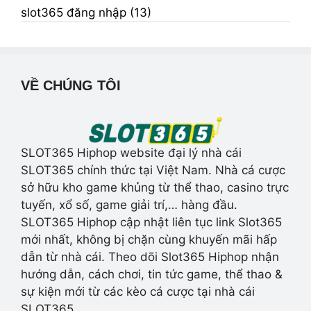
slot365 đăng nhập (13)
VỀ CHÚNG TÔI
SLOT365 Hiphop website đại lý nhà cái
SLOT365 chính thức tại Việt Nam. Nhà cá cược
sở hữu kho game khủng từ thể thao, casino trực
tuyến, xổ số, game giải trí,… hàng đầu.
SLOT365 Hiphop cập nhật liên tục link Slot365
mới nhất, không bị chặn cùng khuyến mãi hấp
dẫn từ nhà cái. Theo dõi Slot365 Hiphop nhận
hướng dẫn, cách chơi, tin tức game, thể thao &
sự kiện mới từ các kèo cá cược tại nhà cái
SLOT365.