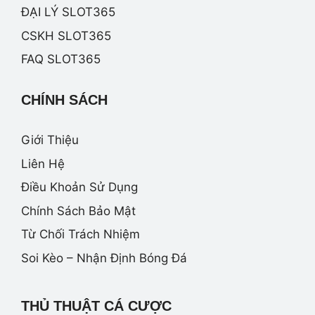
ĐẠI LÝ SLOT365
CSKH SLOT365
FAQ SLOT365
CHÍNH SÁCH
Giới Thiệu
Liên Hệ
Điều Khoản Sử Dụng
Chính Sách Bảo Mật
Từ Chối Trách Nhiệm
Soi Kèo – Nhận Định Bóng Đá
THỦ THUẬT CÁ CƯỢC