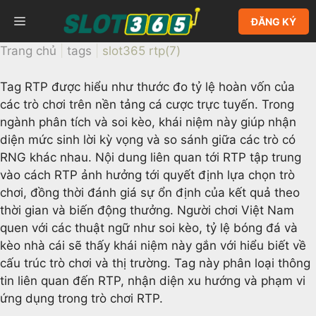
Chuyển
MENU
ĐĂNG KÝ
đến
nội
Trang chủ
|
tags
|
slot365 rtp(7)
dung
Tag RTP được hiểu như thước đo tỷ lệ hoàn vốn của
các trò chơi trên nền tảng cá cược trực tuyến. Trong
ngành phân tích và soi kèo, khái niệm này giúp nhận
diện mức sinh lời kỳ vọng và so sánh giữa các trò có
RNG khác nhau. Nội dung liên quan tới RTP tập trung
vào cách RTP ảnh hưởng tới quyết định lựa chọn trò
chơi, đồng thời đánh giá sự ổn định của kết quả theo
thời gian và biến động thưởng. Người chơi Việt Nam
quen với các thuật ngữ như soi kèo, tỷ lệ bóng đá và
kèo nhà cái sẽ thấy khái niệm này gắn với hiểu biết về
cấu trúc trò chơi và thị trường. Tag này phân loại thông
tin liên quan đến RTP, nhận diện xu hướng và phạm vi
ứng dụng trong trò chơi RTP.