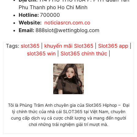
Phu Thanh pho Ho Chi Minh
Hotline:
700000
Website:
noticiasrcn.com.co
Email:
888slot@wettingblog.com
Tags:
slot365
|
khuyến mãi Slot365
|
Slot365 app
|
slot365 win
|
Slot365 chính thức
|
Tôi là Phùng Trâm Anh chuyên gia của Slot365 Hiphop – Đại
lý chính thức của nhà cái SLOT365 tại Việt Nam, chuyên
cung cấp dịch vụ cá cược chất lượng và mang đến người
chơi những trải nghiệm giải trí mượt mà.