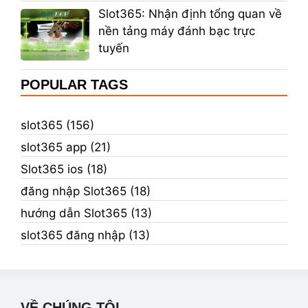
Slot365: Nhận định tổng quan về
nền tảng máy đánh bạc trực
tuyến
POPULAR TAGS
slot365 (156)
slot365 app (21)
Slot365 ios (18)
đăng nhập Slot365 (18)
hướng dẫn Slot365 (13)
slot365 đăng nhập (13)
VỀ CHÚNG TÔI