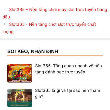
Slot365 – Nền tảng chơi máy slot trực tuyến hàng
đầu
Slot365 - Nền tảng chơi slot trực tuyến chất
lượng
SOI KÈO, NHẬN ĐỊNH
Slot365: Tổng quan nhanh về nền
tảng đánh bạc trực tuyến
Slot365 là gì và tại sao nên tham
gia?