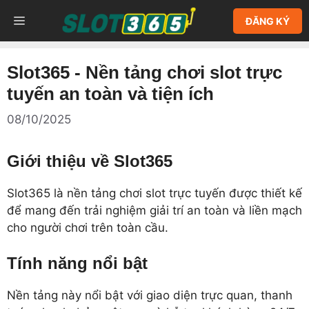
Chuyển
MENU
ĐĂNG KÝ
đến
nội
dung
Slot365 - Nền tảng chơi slot trực
tuyến an toàn và tiện ích
08/10/2025
Giới thiệu về Slot365
Slot365 là nền tảng chơi slot trực tuyến được thiết kế
để mang đến trải nghiệm giải trí an toàn và liền mạch
cho người chơi trên toàn cầu.
Tính năng nổi bật
Nền tảng này nổi bật với giao diện trực quan, thanh