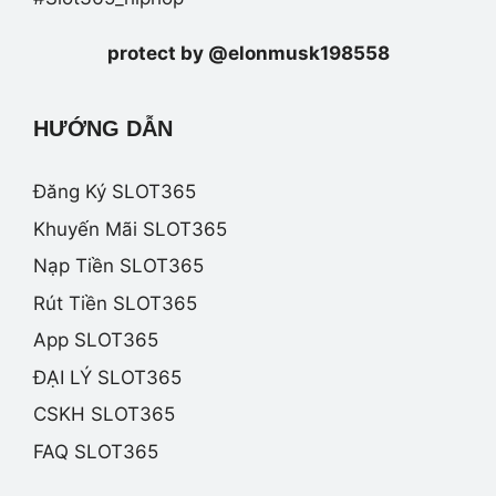
protect by @elonmusk198558
HƯỚNG DẪN
Đăng Ký SLOT365
Khuyến Mãi SLOT365
Nạp Tiền SLOT365
Rút Tiền SLOT365
App SLOT365
ĐẠI LÝ SLOT365
CSKH SLOT365
FAQ SLOT365