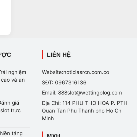
ƯỢC
LIÊN HỆ
Trải nghiệm
Website:noticiasrcn.com.co
 cao và an
SĐT: 0967316136
Email:
888slot@wettingblog.com
Đánh giá
Địa Chỉ: 114 PHU THO HOA P. PTH
slot trực
Quan Tan Phu Thanh pho Ho Chi
Minh
 Nền tảng
MXH