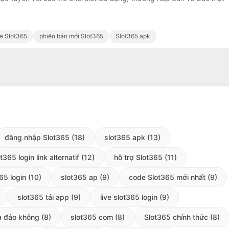
de Slot365
phiên bản mới Slot365
Slot365 apk
đăng nhập Slot365 (18)
slot365 apk (13)
t365 login link alternatif (12)
hỗ trợ Slot365 (11)
65 login (10)
slot365 ap (9)
code Slot365 mới nhất (9)
slot365 tải app (9)
live slot365 login (9)
a đảo không (8)
slot365 com (8)
Slot365 chính thức (8)