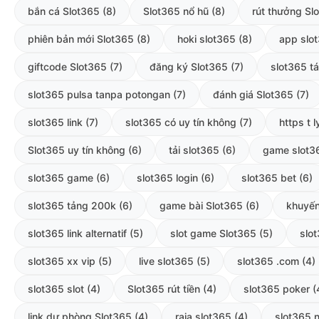
bắn cá Slot365 (8)
Slot365 nổ hũ (8)
rút thưởng Sl
phiên bản mới Slot365 (8)
hoki slot365 (8)
app slot
giftcode Slot365 (7)
đăng ký Slot365 (7)
slot365 tá
slot365 pulsa tanpa potongan (7)
đánh giá Slot365 (7)
slot365 link (7)
slot365 có uy tín không (7)
https t l
Slot365 uy tín không (6)
tải slot365 (6)
game slot3
slot365 game (6)
slot365 login (6)
slot365 bet (6)
slot365 tảng 200k (6)
game bài Slot365 (6)
khuyến
slot365 link alternatif (5)
slot game Slot365 (5)
slo
slot365 xx vip (5)
live slot365 (5)
slot365 .com (4)
slot365 slot (4)
Slot365 rút tiền (4)
slot365 poker (
link dự phòng Slot365 (4)
raja slot365 (4)
slot365 n