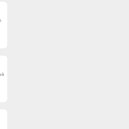
h
 và