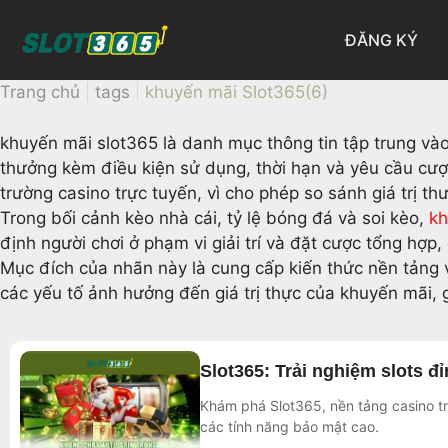
Chuyển
đến
ĐĂNG KÝ
nội
dung
Trang chủ
|
tags
|
khuyến mãi Slot365(6)
khuyến mãi slot365 là danh mục thông tin tập trung vào 
thưởng kèm điều kiện sử dụng, thời hạn và yêu cầu cược
trường casino trực tuyến, vì cho phép so sánh giá trị 
Trong bối cảnh kèo nhà cái, tỷ lệ bóng đá và soi kèo,
kh
định người chơi ở phạm vi giải trí và đặt cược tổng hợp
Mục đích của nhãn này là cung cấp kiến thức nền tảng v
các yếu tố ảnh hưởng đến giá trị thực của khuyến mãi, 
Slot365: Trải nghiệm slots đ
Khám phá Slot365, nền tảng casino tr
các tính năng bảo mật cao.