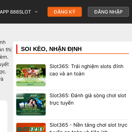
APP 888SLOT
ĐĂNG KÝ
ĐĂNG NHẬP
ình
SOI KÈO, NHẬN ĐỊNH
n thị
kèm.
uyết
Slot365: Trải nghiệm slots đỉnh
ợc.
cao và an toàn
và
Slot365: Đánh giá sòng chơi slot
trực tuyến
Slot365 - Nền tảng chơi slot trực