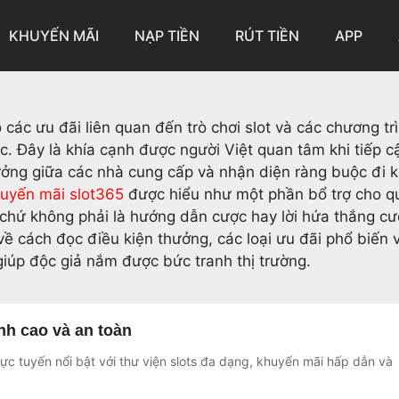
KHUYẾN MÃI
NẠP TIỀN
RÚT TIỀN
APP
các ưu đãi liên quan đến trò chơi slot và các chương tr
. Đây là khía cạnh được người Việt quan tâm khi tiếp cậ
thưởng giữa các nhà cung cấp và nhận diện ràng buộc đi 
uyến mãi slot365
được hiểu như một phần bổ trợ cho q
, chứ không phải là hướng dẫn cược hay lời hứa thắng cư
ề cách đọc điều kiện thưởng, các loại ưu đãi phổ biến 
giúp độc giả nắm được bức tranh thị trường.
ỉnh cao và an toàn
ực tuyến nổi bật với thư viện slots đa dạng, khuyến mãi hấp dẫn và