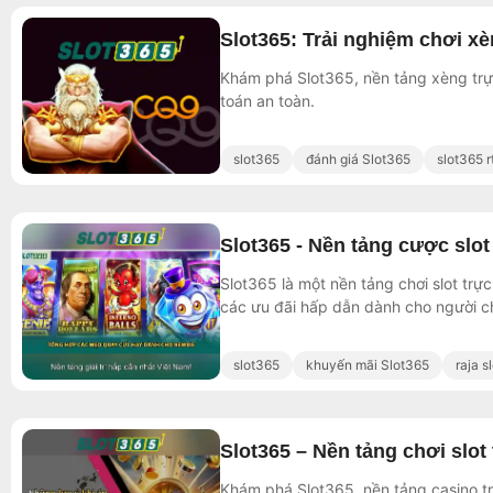
Slot365: Trải nghiệm chơi x
Khám phá Slot365, nền tảng xèng trự
toán an toàn.
slot365
đánh giá Slot365
slot365 r
Slot365 - Nền tảng cược slot
Slot365 là một nền tảng chơi slot trực
các ưu đãi hấp dẫn dành cho người ch
slot365
khuyến mãi Slot365
raja s
Slot365 – Nền tảng chơi slot
Khám phá Slot365, nền tảng casino tr