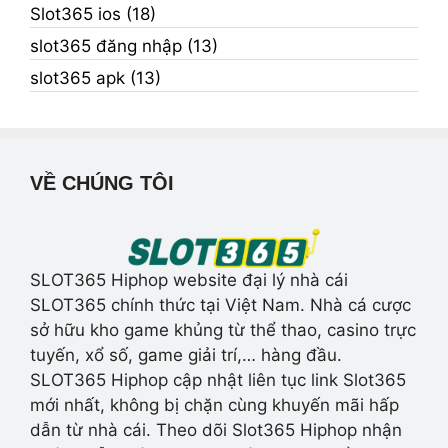
Slot365 ios (18)
slot365 đăng nhập (13)
slot365 apk (13)
VỀ CHÚNG TÔI
SLOT365 Hiphop website đại lý nhà cái
SLOT365 chính thức tại Việt Nam. Nhà cá cược
sở hữu kho game khủng từ thể thao, casino trực
tuyến, xổ số, game giải trí,… hàng đầu.
SLOT365 Hiphop cập nhật liên tục link Slot365
mới nhất, không bị chặn cùng khuyến mãi hấp
dẫn từ nhà cái. Theo dõi Slot365 Hiphop nhận