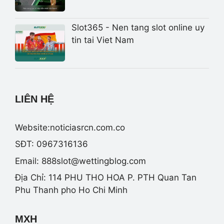
Slot365 - Nen tang slot online uy
tin tai Viet Nam
LIÊN HỆ
Website:noticiasrcn.com.co
SĐT: 0967316136
Email:
888slot@wettingblog.com
Địa Chỉ: 114 PHU THO HOA P. PTH Quan Tan
Phu Thanh pho Ho Chi Minh
MXH