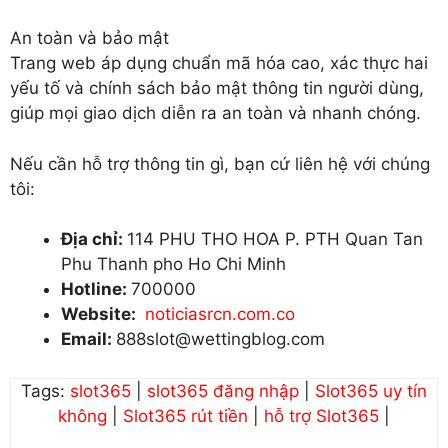
An toàn và bảo mật
Trang web áp dụng chuẩn mã hóa cao, xác thực hai
yếu tố và chính sách bảo mật thông tin người dùng,
giúp mọi giao dịch diễn ra an toàn và nhanh chóng.
Nếu cần hỗ trợ thông tin gì, bạn cứ liên hệ với chúng
tôi:
Địa chỉ:
114 PHU THO HOA P. PTH Quan Tan
Phu Thanh pho Ho Chi Minh
Hotline:
700000
Website:
noticiasrcn.com.co
Email:
888slot@wettingblog.com
Tags:
slot365
|
slot365 đăng nhập
|
Slot365 uy tín
không
|
Slot365 rút tiền
|
hỗ trợ Slot365
|