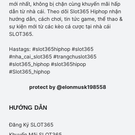
mới nhất, không bị chặn cùng khuyến mãi hấp
dẫn từ nhà cái. Theo dõi Slot365 Hiphop nhận
hướng dẫn, cách chơi, tin tức game, thể thao &
sự kiện mới từ các kèo cá cược tại nhà cái
SLOT365.
Hastags: #slot365hiphop #slot365
#nha_cai_slot365 #trangchuslot365
#slot365_hiphop #slot365hipop
#Slot365_hiphop
protect by @elonmusk198558
HƯỚNG DẪN
Đăng Ký SLOT365
Khuyến Mãi SLOT365