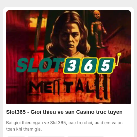
Slot365 - Gioi thieu ve san Casino truc tuyen
Bai gioi thieu ngan ve Slot365, cac tro choi, uu diem va an
toan khi tham gia.