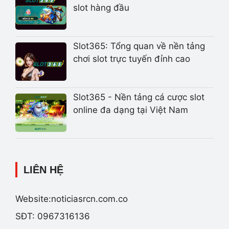
slot hàng đầu
Slot365: Tổng quan về nền tảng
chơi slot trực tuyến đỉnh cao
Slot365 - Nền tảng cá cược slot
online đa dạng tại Việt Nam
LIÊN HỆ
Website:noticiasrcn.com.co
SĐT: 0967316136