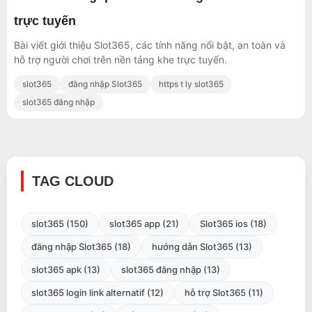
trực tuyến
Bài viết giới thiệu Slot365, các tính năng nổi bật, an toàn và
hỗ trợ người chơi trên nền tảng khe trực tuyến.
slot365
đăng nhập Slot365
https t ly slot365
slot365 đăng nhập
TAG CLOUD
slot365 (150)
slot365 app (21)
Slot365 ios (18)
đăng nhập Slot365 (18)
hướng dẫn Slot365 (13)
slot365 apk (13)
slot365 đăng nhập (13)
slot365 login link alternatif (12)
hỗ trợ Slot365 (11)