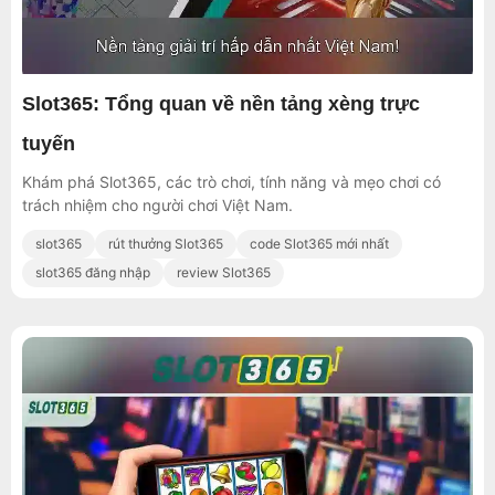
Slot365: Tổng quan về nền tảng xèng trực
tuyến
Khám phá Slot365, các trò chơi, tính năng và mẹo chơi có
trách nhiệm cho người chơi Việt Nam.
slot365
rút thưởng Slot365
code Slot365 mới nhất
slot365 đăng nhập
review Slot365