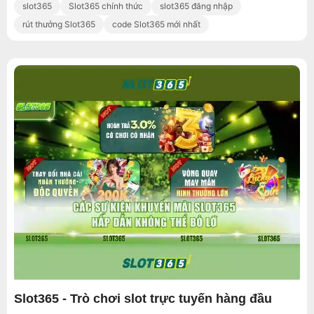
slot365
Slot365 chính thức
slot365 đăng nhập
rút thưởng Slot365
code Slot365 mới nhất
Slot365 - Trò chơi slot trực tuyến hàng đầu