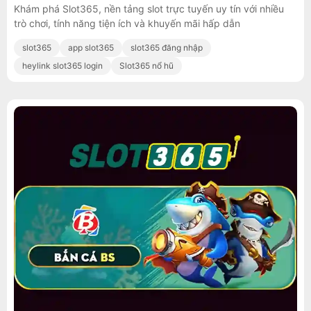
Khám phá Slot365, nền tảng slot trực tuyến uy tín với nhiều
trò chơi, tính năng tiện ích và khuyến mãi hấp dẫn
slot365
app slot365
slot365 đăng nhập
heylink slot365 login
Slot365 nổ hũ