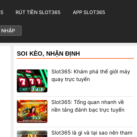
65
RÚT TIỀN SLOT365
APP SLOT365
 NHẬP
SOI KÈO, NHẬN ĐỊNH
Slot365: Khám phá thế giới máy
quay trực tuyến
Slot365: Tổng quan nhanh về
nền tảng đánh bạc trực tuyến
Slot365 là gì và tại sao nên tham