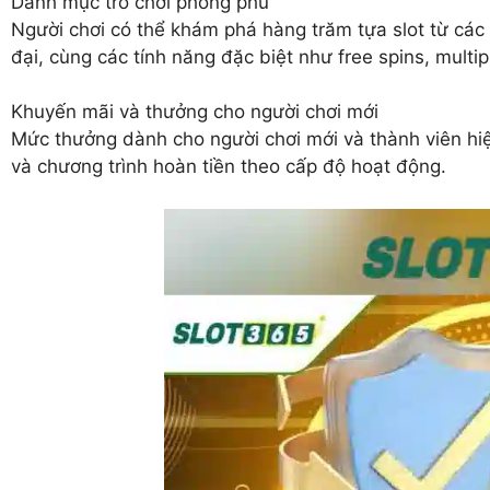
Danh mục trò chơi phong phú
Người chơi có thể khám phá hàng trăm tựa slot từ các 
đại, cùng các tính năng đặc biệt như free spins, multi
Khuyến mãi và thưởng cho người chơi mới
Mức thưởng dành cho người chơi mới và thành viên hiện
và chương trình hoàn tiền theo cấp độ hoạt động.