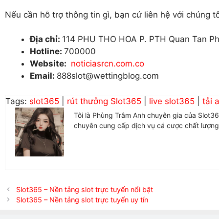
Nếu cần hỗ trợ thông tin gì, bạn cứ liên hệ với chúng t
Địa chỉ:
114 PHU THO HOA P. PTH Quan Tan Ph
Hotline:
700000
Website:
noticiasrcn.com.co
Email:
888slot@wettingblog.com
Tags:
slot365
|
rút thưởng Slot365
|
live slot365
|
tải 
Tôi là Phùng Trâm Anh chuyên gia của Slot36
chuyên cung cấp dịch vụ cá cược chất lượng 
Slot365 – Nền tảng slot trực tuyến nổi bật
Slot365 – Nền tảng slot trực tuyến uy tín