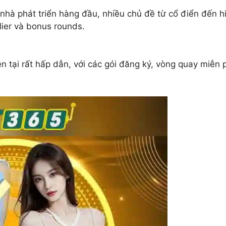
nhà phát triển hàng đầu, nhiều chủ đề từ cổ điển đến h
plier và bonus rounds.
 tại rất hấp dẫn, với các gói đăng ký, vòng quay miễn 