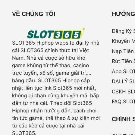
VỀ CHÚNG TÔI
HƯỚNG
Đăng Ký
Khuyến 
SLOT365 Hiphop website đại lý nhà
cái SLOT365 chính thức tại Việt
Nạp Tiền
Nam. Nhà cá cược sở hữu kho
Rút Tiền
game khủng từ thể thao, casino
App SLO
trực tuyến, xổ số, game giải trí,…
hàng đầu. SLOT365 Hiphop cập
ĐẠI LÝ S
nhật liên tục link Slot365 mới nhất,
CSKH SL
không bị chặn cùng khuyến mãi hấp
FAQ SLO
dẫn từ nhà cái. Theo dõi Slot365
Hiphop nhận hướng dẫn, cách chơi,
tin tức game, thể thao & sự kiện mới
CHÍNH 
từ các kèo cá cược tại nhà cái
SLOT365.