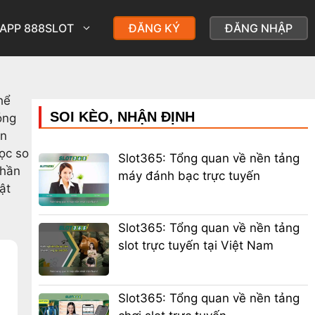
APP 888SLOT
ĐĂNG KÝ
ĐĂNG NHẬP
hể
SOI KÈO, NHẬN ĐỊNH
óng
ồn
đọc so
Slot365: Tổng quan về nền tảng
phần
máy đánh bạc trực tuyến
ật
Slot365: Tổng quan về nền tảng
slot trực tuyến tại Việt Nam
Slot365: Tổng quan về nền tảng