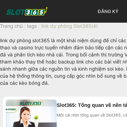
Chuyển
đến
ĐĂNG KÝ
nội
dung
Trang chủ
|
tags
|
link dự phòng Slot365(4)
link dự phòng slot365 là một khái niệm dùng để chỉ các 
thao và casino trực tuyến nhằm đảm bảo tiếp cận các ng
đá và phân tích kèo nhà cái. Trong bối cảnh thị trườn
tham khảo thay thế hoặc backup link cho các bài viết nhậ
sánh nhanh giữa các nguồn tin và kinh nghiệm soi kèo
của hệ thống thông tin, cung cấp góc nhìn bổ sung về b
của các kèo bóng đá.
Slot365: Tổng quan về nền t
Một cái nhìn tổng quan về Slot365, cá