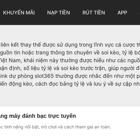
KHUYẾN MÃI
NẠP TIỀN
RÚT TIỀN
APP
liên kết thay thế được sử dụng trong lĩnh vực cá cược t
uồn tin hoặc trang thông tin chuyên về soi kèo, tỷ lệ b
g Việt Nam, khái niệm này thường được hiểu như các ngu
n định, số liệu tỷ lệ và soi kèo trước trận, giúp người 
. link dự phòng slot365 thường được nhắc đến như một 
iến động kèo, cách đọc bảng tỷ lệ và lưu ý về sự cập nh
ảng máy đánh bạc trực tuyến
c tính năng nổi bật, trò chơi và cách tham gia an toàn.