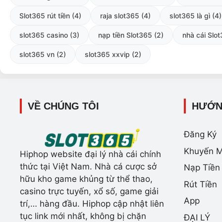
Slot365 rút tiền (4)
raja slot365 (4)
slot365 là gì (4)
slot365 casino (3)
nạp tiền Slot365 (2)
nhà cái Slot
slot365 vn (2)
slot365 xxvip (2)
VỀ CHÚNG TÔI
HƯỚN
Đăng Ký
Khuyến M
Hiphop website đại lý nhà cái chính
thức tại Việt Nam. Nhà cá cược sở
Nạp Tiền
hữu kho game khủng từ thể thao,
Rút Tiền
casino trực tuyến, xổ số, game giải
App
trí,… hàng đầu. Hiphop cập nhật liên
tục link mới nhất, không bị chặn
ĐẠI LÝ