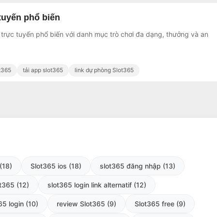
 tuyến phổ biến
 trực tuyến phổ biến với danh mục trò chơi đa dạng, thưởng và an
ot365
tải app slot365
link dự phòng Slot365
(18)
Slot365 ios (18)
slot365 đăng nhập (13)
ot365 (12)
slot365 login link alternatif (12)
65 login (10)
review Slot365 (9)
Slot365 free (9)