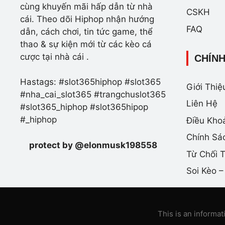
cùng khuyến mãi hấp dẫn từ nhà
CSKH
cái. Theo dõi Hiphop nhận hướng
FAQ
dẫn, cách chơi, tin tức game, thể
thao & sự kiện mới từ các kèo cá
cược tại nhà cái .
CHÍN
Hastags: #slot365hiphop #slot365
Giới Thiệ
#nha_cai_slot365 #trangchuslot365
Liên Hệ
#slot365_hiphop #slot365hipop
#_hiphop
Điều Kho
Chính Sá
protect by @elonmusk198558
Từ Chối 
Soi Kèo 
This is an informa