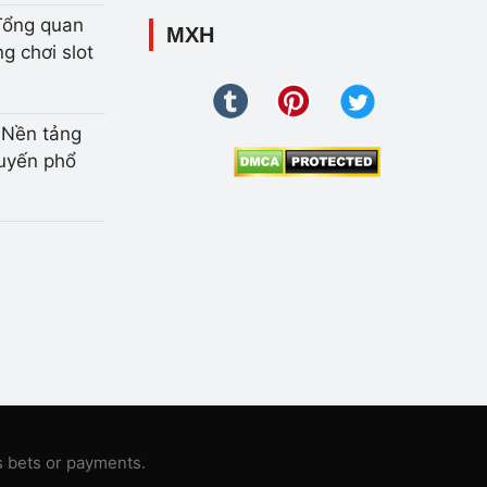
Tổng quan
MXH
g chơi slot
n
 Nền tảng
tuyến phổ
s bets or payments.