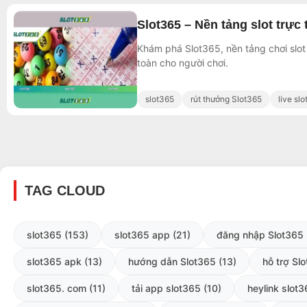
Slot365 – Nền tảng slot trực
Khám phá Slot365, nền tảng chơi slot
toàn cho người chơi.
slot365
rút thưởng Slot365
live sl
TAG CLOUD
slot365 (153)
slot365 app (21)
đăng nhập Slot365 
slot365 apk (13)
hướng dẫn Slot365 (13)
hỗ trợ Sl
slot365. com (11)
tải app slot365 (10)
heylink slot3