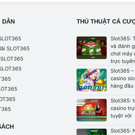
 DẪN
THỦ THUẬT CÁ CƯ
 SLOT365
Slot365: 
và đánh g
Mãi SLOT365
chơi máy 
 SLOT365
trực tuyế
 SLOT365
Slot365 –
casino slo
T365
hàng đầu
LOT365
OT365
Slot365: 
casino tr
T365
tuyệt vời
SÁCH
Slot365: 