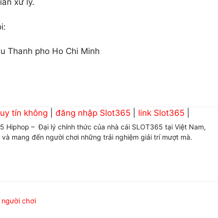
ian xử lý.
ôi:
u Thanh pho Ho Chi Minh
uy tín không
|
đăng nhập Slot365
|
link Slot365
|
5 Hiphop – Đại lý chính thức của nhà cái SLOT365 tại Việt Nam,
và mang đến người chơi những trải nghiệm giải trí mượt mà.
 người chơi