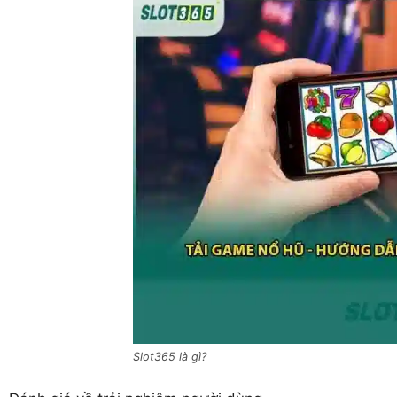
Slot365 là gì?