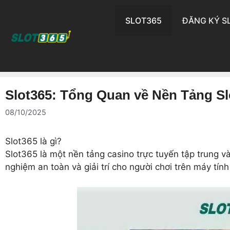
Chuyển
đến
SLOT365
ĐĂNG KÝ S
nội
dung
Slot365: Tổng Quan về Nền Tảng Sl
08/10/2025
Slot365 là gì?
Slot365 là một nền tảng casino trực tuyến tập trung v
nghiệm an toàn và giải trí cho người chơi trên máy tính 