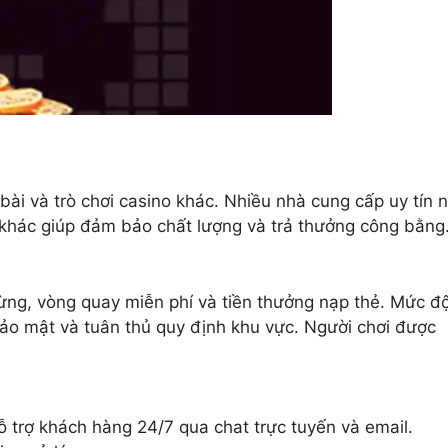
ài và trò chơi casino khác. Nhiều nhà cung cấp uy tín 
 khác giúp đảm bảo chất lượng và trả thưởng công bằng
ng, vòng quay miễn phí và tiền thưởng nạp thẻ. Mức đ
o mật và tuân thủ quy định khu vực. Người chơi được
 trợ khách hàng 24/7 qua chat trực tuyến và email.