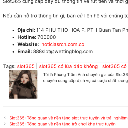
Slot365 cung cấp đầy đủ thông tin về rút tiền và thời g
Nếu cần hỗ trợ thông tin gì, bạn cứ liên hệ với chúng t
Địa chỉ:
114 PHU THO HOA P. PTH Quan Tan Ph
Hotline:
700000
Website:
noticiasrcn.com.co
Email:
888slot@wettingblog.com
Tags:
slot365
|
slot365 có lừa đảo không
|
slot365 có 
Tôi là Phùng Trâm Anh chuyên gia của Slot36
chuyên cung cấp dịch vụ cá cược chất lượng 
Slot365: Tổng quan về nền tảng slot trực tuyến và trải nghiệm
Slot365: Tổng quan về nền tảng trò chơi khe trực tuyến