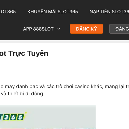
LOT365
KHUYẾN MÃI SLOT365
NẠP TIỀN SLOT3
APP 888SLOT
ĐĂNG KÝ
ĐĂNG
ot Trực Tuyến
ào máy đánh bạc và các trò chơi casino khác, mang lại tr
và thiết bị di động.