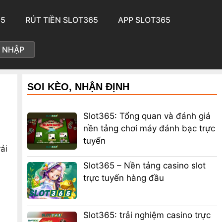
65
RÚT TIỀN SLOT365
APP SLOT365
 NHẬP
SOI KÈO, NHẬN ĐỊNH
Slot365: Tổng quan và đánh giá
nền tảng chơi máy đánh bạc trực
tuyến
ải
Slot365 – Nền tảng casino slot
trực tuyến hàng đầu
Slot365: trải nghiệm casino trực