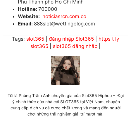
Phu Thanh pho Ho Chi Minh
Hotline:
700000
Website:
noticiasrcn.com.co
Email:
888slot@wettingblog.com
Tags:
slot365
|
đăng nhập Slot365
|
https t ly
slot365
|
slot365 đăng nhập
|
Tôi là Phùng Trâm Anh chuyên gia của Slot365 Hiphop – Đại
lý chính thức của nhà cái SLOT365 tại Việt Nam, chuyên
cung cấp dịch vụ cá cược chất lượng và mang đến người
chơi những trải nghiệm giải trí mượt mà.