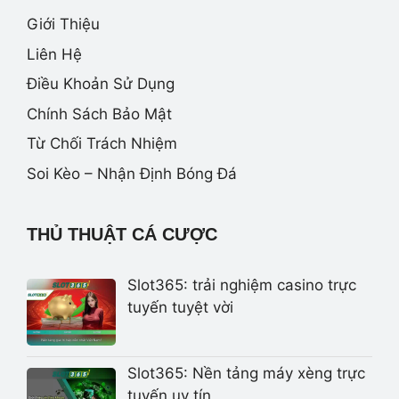
Giới Thiệu
Liên Hệ
Điều Khoản Sử Dụng
Chính Sách Bảo Mật
Từ Chối Trách Nhiệm
Soi Kèo – Nhận Định Bóng Đá
THỦ THUẬT CÁ CƯỢC
Slot365: trải nghiệm casino trực
tuyến tuyệt vời
Slot365: Nền tảng máy xèng trực
tuyến uy tín