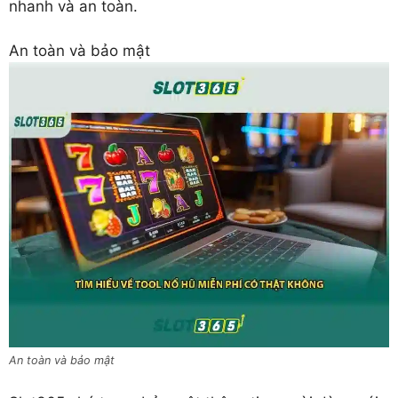
nhanh và an toàn.
An toàn và bảo mật
An toàn và bảo mật