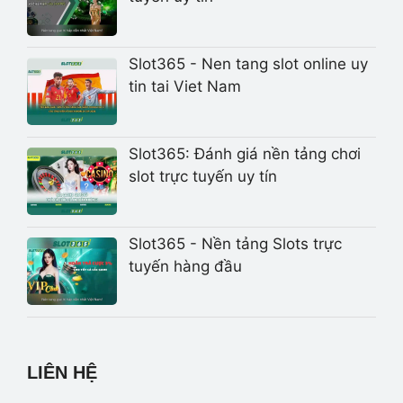
Slot365 - Nen tang slot online uy
tin tai Viet Nam
Slot365: Đánh giá nền tảng chơi
slot trực tuyến uy tín
Slot365 - Nền tảng Slots trực
tuyến hàng đầu
LIÊN HỆ