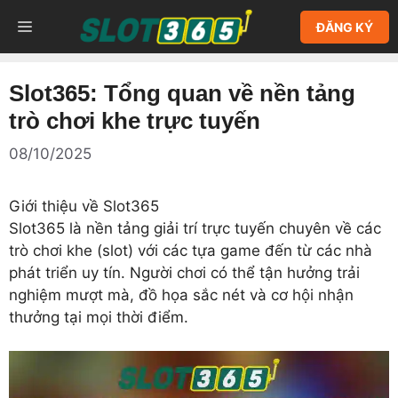
Chuyển
MENU
ĐĂNG KÝ
đến
nội
dung
Slot365: Tổng quan về nền tảng
trò chơi khe trực tuyến
08/10/2025
Giới thiệu về Slot365
Slot365 là nền tảng giải trí trực tuyến chuyên về các
trò chơi khe (slot) với các tựa game đến từ các nhà
phát triển uy tín. Người chơi có thể tận hưởng trải
nghiệm mượt mà, đồ họa sắc nét và cơ hội nhận
thưởng tại mọi thời điểm.