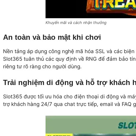
Khuyến mãi và cách nhận thưởng
An toàn và bảo mật khi chơi
Nền tảng áp dụng công nghệ mã hóa SSL và các biện p
Slot365 tuân thủ các quy định về RNG để đảm bảo tín
riêng tư rõ ràng cho người dùng.
Trải nghiệm di động và hỗ trợ khách 
Slot365 được tối ưu hóa cho điện thoại di động và máy
trợ khách hàng 24/7 qua chat trực tiếp, email và FAQ 