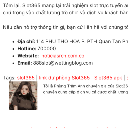
Tóm lại, Slot365 mang lại trải nghiệm slot trực tuyến 
chú trọng vào chất lượng trò chơi và dịch vụ khách hà
Nếu cần hỗ trợ thông tin gì, bạn cứ liên hệ với chúng t
Địa chỉ:
114 PHU THO HOA P. PTH Quan Tan Ph
Hotline:
700000
Website:
noticiasrcn.com.co
Email:
888slot@wettingblog.com
Tags:
slot365
|
link dự phòng Slot365
|
Slot365 apk
|
Tôi là Phùng Trâm Anh chuyên gia của Slot36
chuyên cung cấp dịch vụ cá cược chất lượng 