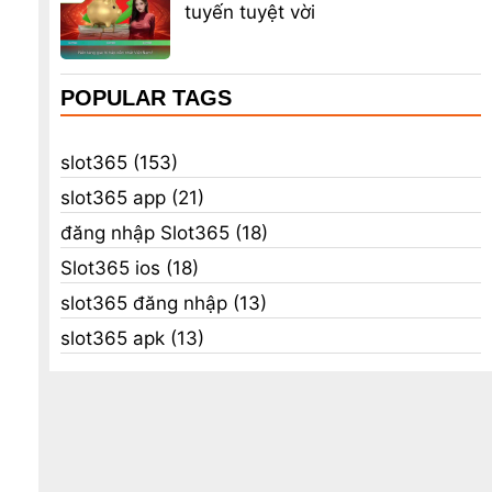
tuyến tuyệt vời
POPULAR TAGS
slot365 (153)
slot365 app (21)
đăng nhập Slot365 (18)
Slot365 ios (18)
slot365 đăng nhập (13)
slot365 apk (13)