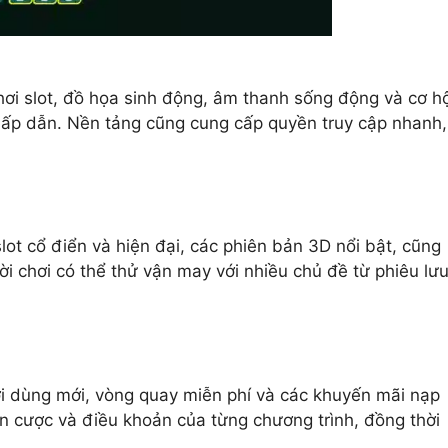
hơi slot, đồ họa sinh động, âm thanh sống động và cơ hộ
hấp dẫn. Nền tảng cũng cung cấp quyền truy cập nhanh,
ot cổ điển và hiện đại, các phiên bản 3D nổi bật, cũng
 chơi có thể thử vận may với nhiều chủ đề từ phiêu lưu
i dùng mới, vòng quay miễn phí và các khuyến mãi nạp
ện cược và điều khoản của từng chương trình, đồng thời