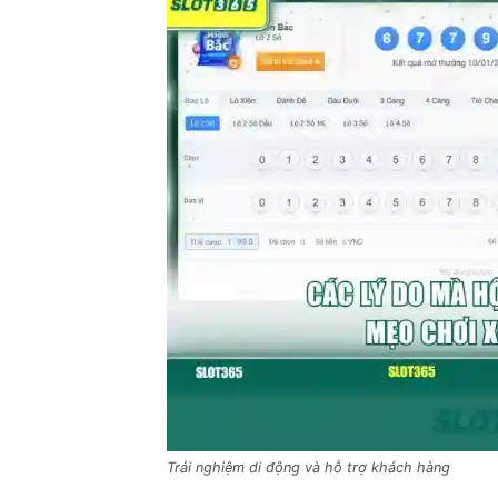
Trải nghiệm di động và hỗ trợ khách hàng