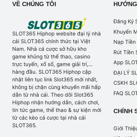
VỀ CHÚNG TÔI
HƯỚNG
Đăng Ký
Khuyến 
SLOT365 Hiphop website đại lý nhà
cái SLOT365 chính thức tại Việt
Nạp Tiền
Nam. Nhà cá cược sở hữu kho
Rút Tiền
game khủng từ thể thao, casino
App SLO
trực tuyến, xổ số, game giải trí,…
hàng đầu. SLOT365 Hiphop cập
ĐẠI LÝ S
nhật liên tục link Slot365 mới nhất,
CSKH SL
không bị chặn cùng khuyến mãi hấp
FAQ SLO
dẫn từ nhà cái. Theo dõi Slot365
Hiphop nhận hướng dẫn, cách chơi,
tin tức game, thể thao & sự kiện mới
CHÍNH 
từ các kèo cá cược tại nhà cái
SLOT365.
Giới Thiệ