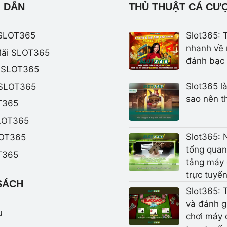
 DẪN
THỦ THUẬT CÁ CƯ
 SLOT365
Slot365: 
nhanh về 
Mãi SLOT365
đánh bạc 
 SLOT365
Slot365 là
 SLOT365
sao nên t
T365
LOT365
Slot365: 
OT365
tổng quan
T365
tảng máy
trực tuyế
SÁCH
Slot365: 
và đánh g
u
chơi máy 