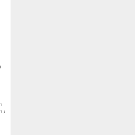
u
m
thu