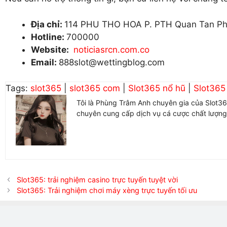
Địa chỉ:
114 PHU THO HOA P. PTH Quan Tan Ph
Hotline:
700000
Website:
noticiasrcn.com.co
Email:
888slot@wettingblog.com
Tags:
slot365
|
slot365 com
|
Slot365 nổ hũ
|
Slot365
Tôi là Phùng Trâm Anh chuyên gia của Slot36
chuyên cung cấp dịch vụ cá cược chất lượng 
Slot365: trải nghiệm casino trực tuyến tuyệt vời
Slot365: Trải nghiệm chơi máy xèng trực tuyến tối ưu