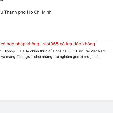
u Thanh pho Ho Chi Minh
 có hợp pháp không
|
slot365 có lừa đảo không
|
5 Hiphop – Đại lý chính thức của nhà cái SLOT365 tại Việt Nam,
và mang đến người chơi những trải nghiệm giải trí mượt mà.