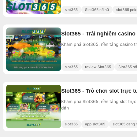
slot365
Slot365 nổ hũ
slot365 pok
Slot365 - Trải nghiệm casino
Khám phá Slot365, nền tảng casino tr
slot365
review Slot365
Slot365 nổ
Slot365 - Trò chơi slot trực
Khám phá Slot365, nền tảng slot trực t
dẫn
slot365
app slot365
slot365 đăng 