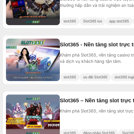
thưởng hấp dẫn và trải nghiệm an toà
slot365
Slot365 ios
app slot365
Slot365 - Nền tảng slot trực
Khám phá Slot365, nền tảng casino tr
và dịch vụ khách hàng tận tâm.
slot365
ưu đãi Slot365
slot365 log
Slot365 – Nền tảng slot trực 
Khám phá Slot365, nền tảng slot trực
slot365
đăng nhập Slot365
Slot36