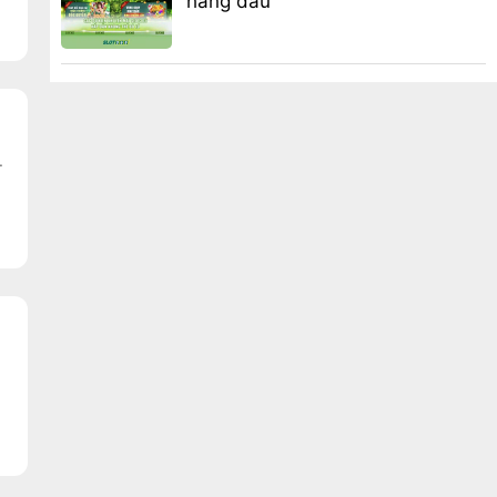
hàng đầu
.