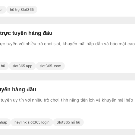
er
hỗ trợ Slot365
 trực tuyến hàng đầu
ực tuyến với nhiều trò chơi slot, khuyến mãi hấp dẫn và bảo mật cao
 hũ
slot365 app
slot365. com
 tuyến hàng đầu
uyến uy tín với nhiều trò chơi, tính năng tiện ích và khuyến mãi hấp
nhập
heylink slot365 login
Slot365 nổ hũ