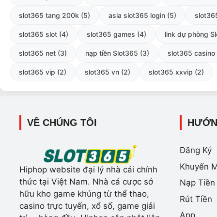
slot365 tang 200k (5)
asia slot365 login (5)
slot365
slot365 slot (4)
slot365 games (4)
link dự phòng S
slot365 net (3)
nạp tiền Slot365 (3)
slot365 casino 
slot365 vip (2)
slot365 vn (2)
slot365 xxvip (2)
VỀ CHÚNG TÔI
HƯỚN
Đăng Ký
Khuyến M
Hiphop website đại lý nhà cái chính
thức tại Việt Nam. Nhà cá cược sở
Nạp Tiền
hữu kho game khủng từ thể thao,
Rút Tiền
casino trực tuyến, xổ số, game giải
App