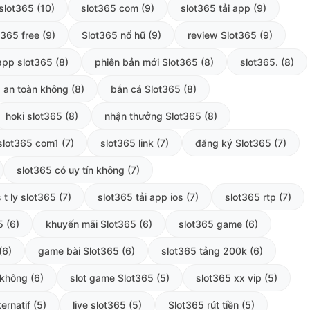
 slot365 (10)
slot365 com (9)
slot365 tải app (9)
t365 free (9)
Slot365 nổ hũ (9)
review Slot365 (9)
app slot365 (8)
phiên bản mới Slot365 (8)
slot365. (8)
 an toàn không (8)
bắn cá Slot365 (8)
hoki slot365 (8)
nhận thưởng Slot365 (8)
slot365 com1 (7)
slot365 link (7)
đăng ký Slot365 (7)
slot365 có uy tín không (7)
 t ly slot365 (7)
slot365 tải app ios (7)
slot365 rtp (7)
5 (6)
khuyến mãi Slot365 (6)
slot365 game (6)
(6)
game bài Slot365 (6)
slot365 tảng 200k (6)
 không (6)
slot game Slot365 (5)
slot365 xx vip (5)
ternatif (5)
live slot365 (5)
Slot365 rút tiền (5)