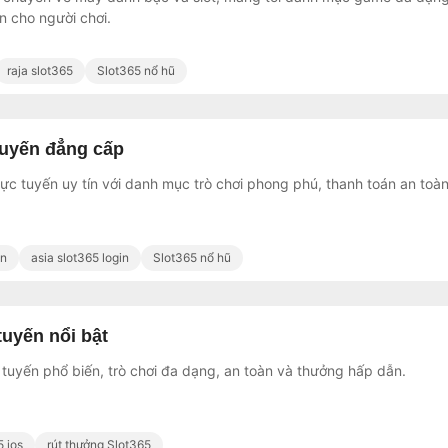
n cho người chơi.
raja slot365
Slot365 nổ hũ
 tuyến đẳng cấp
ực tuyến uy tín với danh mục trò chơi phong phú, thanh toán an toà
in
asia slot365 login
Slot365 nổ hũ
tuyến nổi bật
 tuyến phổ biến, trò chơi đa dạng, an toàn và thưởng hấp dẫn.
5 ios
rút thưởng Slot365