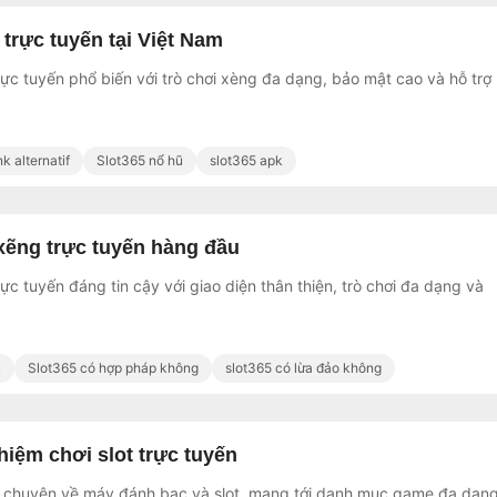
 trực tuyến tại Việt Nam
ực tuyến phổ biến với trò chơi xèng đa dạng, bảo mật cao và hỗ trợ
nk alternatif
Slot365 nổ hũ
slot365 apk
ẽng trực tuyến hàng đầu
c tuyến đáng tin cậy với giao diện thân thiện, trò chơi đa dạng và
ũ
Slot365 có hợp pháp không
slot365 có lừa đảo không
ghiệm chơi slot trực tuyến
ến chuyên về máy đánh bạc và slot, mang tới danh mục game đa dạng