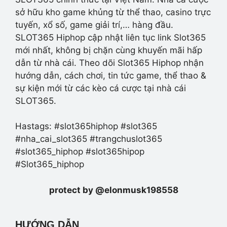
sở hữu kho game khủng từ thể thao, casino trực
tuyến, xổ số, game giải trí,… hàng đầu.
SLOT365 Hiphop cập nhật liên tục link Slot365
mới nhất, không bị chặn cùng khuyến mãi hấp
dẫn từ nhà cái. Theo dõi Slot365 Hiphop nhận
hướng dẫn, cách chơi, tin tức game, thể thao &
sự kiện mới từ các kèo cá cược tại nhà cái
SLOT365.
Hastags: #slot365hiphop #slot365
#nha_cai_slot365 #trangchuslot365
#slot365_hiphop #slot365hipop
#Slot365_hiphop
protect by @elonmusk198558
HƯỚNG DẪN