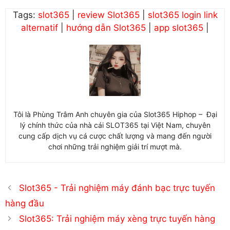
Tags:
slot365
|
review Slot365
|
slot365 login link
alternatif
|
hướng dẫn Slot365
|
app slot365
|
Tôi là Phùng Trâm Anh chuyên gia của Slot365 Hiphop – Đại
lý chính thức của nhà cái SLOT365 tại Việt Nam, chuyên
cung cấp dịch vụ cá cược chất lượng và mang đến người
chơi những trải nghiệm giải trí mượt mà.
Slot365 - Trải nghiệm máy đánh bạc trực tuyến
hàng đầu
Slot365: Trải nghiệm máy xèng trực tuyến hàng