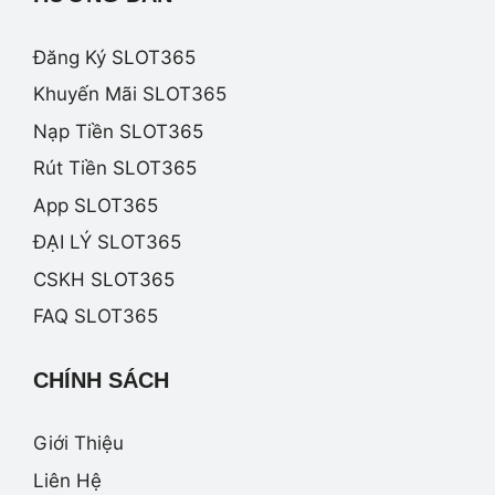
Đăng Ký SLOT365
Khuyến Mãi SLOT365
Nạp Tiền SLOT365
Rút Tiền SLOT365
App SLOT365
ĐẠI LÝ SLOT365
CSKH SLOT365
FAQ SLOT365
CHÍNH SÁCH
Giới Thiệu
Liên Hệ