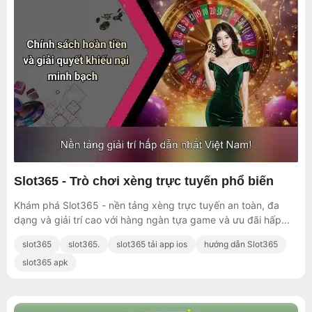
Slot365 - Trò chơi xèng trực tuyến phổ biến
Khám phá Slot365 - nền tảng xèng trực tuyến an toàn, đa
dạng và giải trí cao với hàng ngàn tựa game và ưu đãi hấp
dẫn.
slot365
slot365.
slot365 tải app ios
hướng dẫn Slot365
slot365 apk