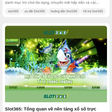
danh mục trò chơi đa dạng, khuyến mãi hấp dẫn và các
phương thức thanh toán an toàn.
slot365
ưu đãi Slot365
hướng dẫn Slot365
hỗ trợ Slot365
Slot365: Tổng quan về nền tảng xổ số trực