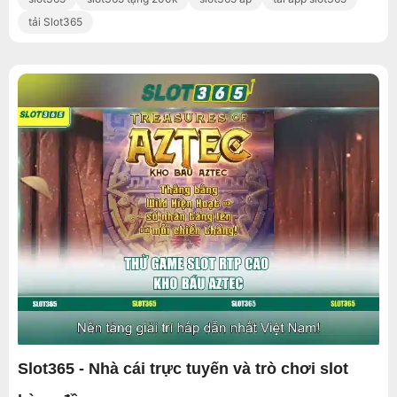
tải Slot365
Slot365 - Nhà cái trực tuyến và trò chơi slot