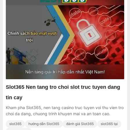
Slot365 Nen tang tro choi slot truc tuyen dang
tin cay
Kham pha Slot365, nen tang casino truc tuyen voi thu vien tro
choi da dang, chuong trinh khuyen mai va an toan cao.
slot365
hướng dẫn Slot365
đánh giá Slot365
slot365 tại