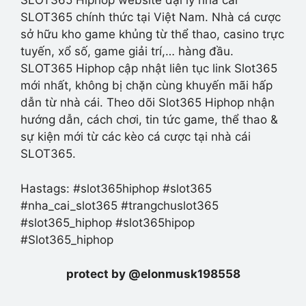
SLOT365 Hiphop website đại lý nhà cái
SLOT365 chính thức tại Việt Nam. Nhà cá cược
sở hữu kho game khủng từ thể thao, casino trực
tuyến, xổ số, game giải trí,… hàng đầu.
SLOT365 Hiphop cập nhật liên tục link Slot365
mới nhất, không bị chặn cùng khuyến mãi hấp
dẫn từ nhà cái. Theo dõi Slot365 Hiphop nhận
hướng dẫn, cách chơi, tin tức game, thể thao &
sự kiện mới từ các kèo cá cược tại nhà cái
SLOT365.
Hastags: #slot365hiphop #slot365
#nha_cai_slot365 #trangchuslot365
#slot365_hiphop #slot365hipop
#Slot365_hiphop
protect by @elonmusk198558