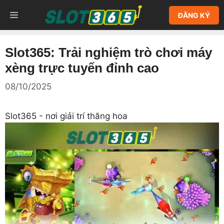
Chuyển
MENU
ĐĂNG KÝ
đến
nội
dung
Slot365: Trải nghiệm trò chơi máy
xèng trực tuyến đỉnh cao
08/10/2025
Slot365 - nơi giải trí thăng hoa