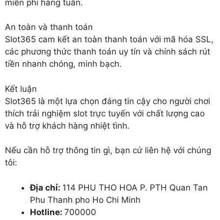
miễn phí hàng tuần.
An toàn và thanh toán
Slot365 cam kết an toàn thanh toán với mã hóa SSL,
các phương thức thanh toán uy tín và chính sách rút
tiền nhanh chóng, minh bạch.
Kết luận
Slot365 là một lựa chọn đáng tin cậy cho người chơi
thích trải nghiệm slot trực tuyến với chất lượng cao
và hỗ trợ khách hàng nhiệt tình.
Nếu cần hỗ trợ thông tin gì, bạn cứ liên hệ với chúng
tôi:
Địa chỉ:
114 PHU THO HOA P. PTH Quan Tan
Phu Thanh pho Ho Chi Minh
Hotline:
700000