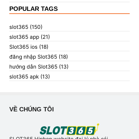
POPULAR TAGS
slot365 (150)
slot365 app (21)
Slot365 ios (18)
đăng nhập Slot365 (18)
hướng dẫn Slot365 (13)
slot365 apk (13)
VỀ CHÚNG TÔI