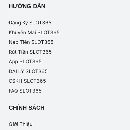
HƯỚNG DẪN
Đăng Ký SLOT365
Khuyến Mãi SLOT365
Nạp Tiền SLOT365
Rút Tiền SLOT365
App SLOT365
ĐẠI LÝ SLOT365
CSKH SLOT365
FAQ SLOT365
CHÍNH SÁCH
Giới Thiệu