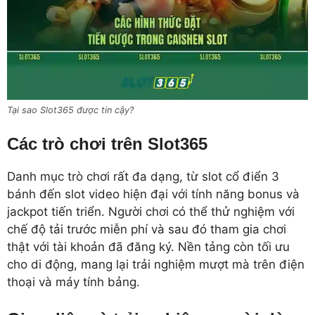
Tại sao Slot365 được tin cậy?
Các trò chơi trên Slot365
Danh mục trò chơi rất đa dạng, từ slot cổ điển 3
bánh đến slot video hiện đại với tính năng bonus và
jackpot tiến triển. Người chơi có thể thử nghiệm với
chế độ tải trước miễn phí và sau đó tham gia chơi
thật với tài khoản đã đăng ký. Nền tảng còn tối ưu
cho di động, mang lại trải nghiệm mượt mà trên điện
thoại và máy tính bảng.