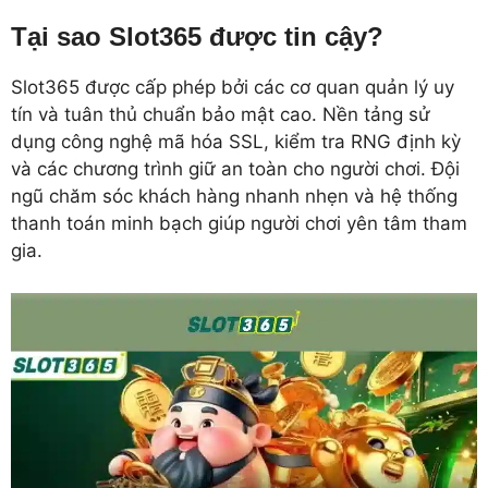
Tại sao Slot365 được tin cậy?
Slot365 được cấp phép bởi các cơ quan quản lý uy
tín và tuân thủ chuẩn bảo mật cao. Nền tảng sử
dụng công nghệ mã hóa SSL, kiểm tra RNG định kỳ
và các chương trình giữ an toàn cho người chơi. Đội
ngũ chăm sóc khách hàng nhanh nhẹn và hệ thống
thanh toán minh bạch giúp người chơi yên tâm tham
gia.