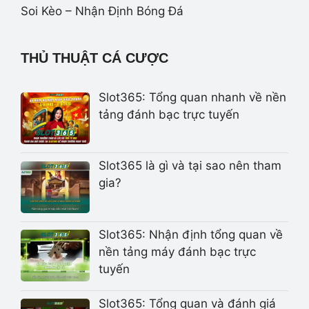
Soi Kèo – Nhận Định Bóng Đá
THỦ THUẬT CÁ CƯỢC
Slot365: Tổng quan nhanh về nền
tảng đánh bạc trực tuyến
Slot365 là gì và tại sao nên tham
gia?
Slot365: Nhận định tổng quan về
nền tảng máy đánh bạc trực
tuyến
Slot365: Tổng quan và đánh giá