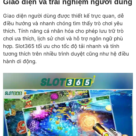
Giao diện và trải nghiệm người dùng
Giao diện người dùng được thiết kế trực quan, dễ
điều hướng và nhanh chóng tìm thấy trò chơi yêu
thích. Tính năng cá nhân hóa cho phép lưu trữ trò
chơi ưa thích, lịch sử chơi và hỗ trợ ngôn ngữ phù
hợp. Slot365 tối ưu cho tốc độ tải nhanh và tính
tương thích trên nhiều trình duyệt cũng như hệ điều
hành di động.