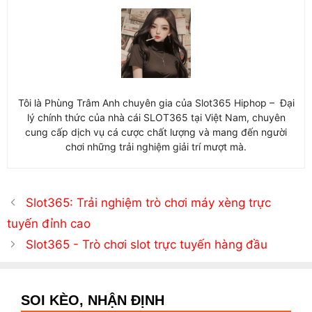
Tôi là Phùng Trâm Anh chuyên gia của Slot365 Hiphop – Đại
lý chính thức của nhà cái SLOT365 tại Việt Nam, chuyên
cung cấp dịch vụ cá cược chất lượng và mang đến người
chơi những trải nghiệm giải trí mượt mà.
Slot365: Trải nghiệm trò chơi máy xèng trực
tuyến đỉnh cao
Slot365 - Trò chơi slot trực tuyến hàng đầu
SOI KÈO, NHẬN ĐỊNH