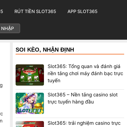
65
RÚT TIỀN SLOT365
APP SLOT365
 NHẬP
SOI KÈO, NHẬN ĐỊNH
Slot365: Tổng quan và đánh giá
nền tảng chơi máy đánh bạc trực
tuyến
ng
Slot365 – Nền tảng casino slot
trực tuyến hàng đầu
ức
ên
Slot365: trải nghiệm casino trực