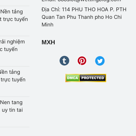
n
Địa Chỉ: 114 PHU THO HOA P. PTH
 Nền tảng
Quan Tan Phu Thanh pho Ho Chi
t trực tuyến
Minh
trải nghiệm
MXH
ực tuyến
Nền tảng
trực tuyến
 Nen tang
 uy tin tai