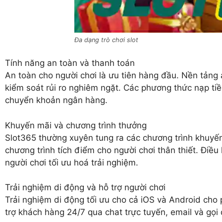
Đa dạng trò chơi slot
Tính năng an toàn và thanh toán
An toàn cho người chơi là ưu tiên hàng đầu. Nền tảng
kiểm soát rủi ro nghiêm ngặt. Các phương thức nạp tiền
chuyển khoản ngân hàng.
Khuyến mãi và chương trình thưởng
Slot365 thường xuyên tung ra các chương trình khuyế
chương trình tích điểm cho người chơi thân thiết. Điề
người chơi tối ưu hoá trải nghiệm.
Trải nghiệm di động và hỗ trợ người chơi
Trải nghiệm di động tối ưu cho cả iOS và Android cho
trợ khách hàng 24/7 qua chat trực tuyến, email và gọi