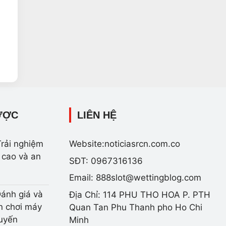
ƯỢC
LIÊN HỆ
Trải nghiệm
Website:noticiasrcn.com.co
 cao và an
SĐT: 0967316136
Email:
888slot@wettingblog.com
Đánh giá và
Địa Chỉ: 114 PHU THO HOA P. PTH
n chơi máy
Quan Tan Phu Thanh pho Ho Chi
tuyến
Minh