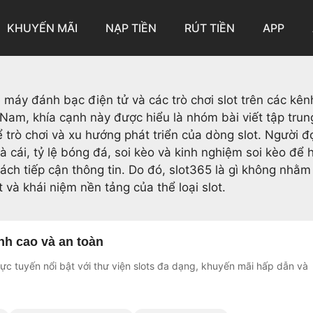
KHUYẾN MÃI
NẠP TIỀN
RÚT TIỀN
APP
 máy đánh bạc điện tử và các trò chơi slot trên các kênh
t Nam, khía cạnh này được hiểu là nhóm bài viết tập trun
 trò chơi và xu hướng phát triển của dòng slot. Người đ
 cái, tỷ lệ bóng đá, soi kèo và kinh nghiệm soi kèo để 
cách tiếp cận thông tin. Do đó, slot365 là gì không nhằm
và khái niệm nền tảng của thể loại slot.
ỉnh cao và an toàn
ực tuyến nổi bật với thư viện slots đa dạng, khuyến mãi hấp dẫn và