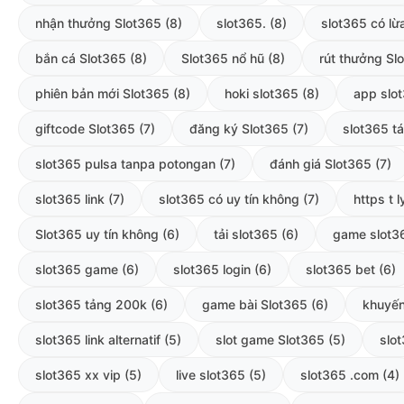
nhận thưởng Slot365 (8)
slot365. (8)
slot365 có lừ
bắn cá Slot365 (8)
Slot365 nổ hũ (8)
rút thưởng Sl
phiên bản mới Slot365 (8)
hoki slot365 (8)
app slot
giftcode Slot365 (7)
đăng ký Slot365 (7)
slot365 tá
slot365 pulsa tanpa potongan (7)
đánh giá Slot365 (7)
slot365 link (7)
slot365 có uy tín không (7)
https t l
Slot365 uy tín không (6)
tải slot365 (6)
game slot3
slot365 game (6)
slot365 login (6)
slot365 bet (6)
slot365 tảng 200k (6)
game bài Slot365 (6)
khuyến
slot365 link alternatif (5)
slot game Slot365 (5)
slo
slot365 xx vip (5)
live slot365 (5)
slot365 .com (4)