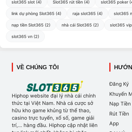
slot365 slot (4)
Slot365 rút tiền (4)
slot365 poker (
link dự phòng Slot365 (4)
raja slot365 (4)
slot365 n
nạp tiền Slot365 (2)
nhà cái Slot365 (2)
slot365 vip
slot365 vn (2)
VỀ CHÚNG TÔI
HƯỚN
Đăng Ký
Khuyến M
Hiphop website đại lý nhà cái chính
thức tại Việt Nam. Nhà cá cược sở
Nạp Tiền
hữu kho game khủng từ thể thao,
Rút Tiền
casino trực tuyến, xổ số, game giải
App
trí,… hàng đầu. Hiphop cập nhật liên