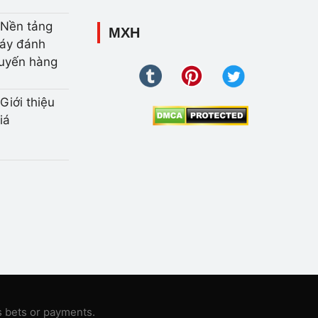
 Nền tảng
MXH
máy đánh
tuyến hàng
Giới thiệu
iá
s bets or payments.