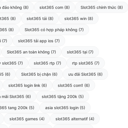
a đảo không (8)
slot365 com (8)
Slot365 chính thức (8)
ot365 (8)
slot365 tải (8)
slot365 win (8)
365 (8)
Slot365 có hợp pháp không (7)
i (7)
slot365 tải app ios (7)
Slot365 an toàn không (7)
slot365 tại (7)
y slot365 (7)
slot365 rtp (7)
rtp slot365 (7)
65 (6)
Slot365 bị chặn (6)
ưu đãi Slot365 (6)
slot365 login link (6)
slot365 com1 (6)
 mãi Slot365 (6)
slot365 tặng 200k (5)
t365 tang 200k (5)
asia slot365 login (5)
slot365 games (4)
slot365 alternatif (4)