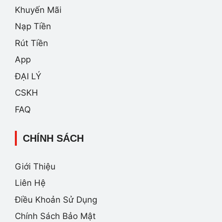
Khuyến Mãi
Nạp Tiền
Rút Tiền
App
ĐẠI LÝ
CSKH
FAQ
CHÍNH SÁCH
Giới Thiệu
Liên Hệ
Điều Khoản Sử Dụng
Chính Sách Bảo Mật