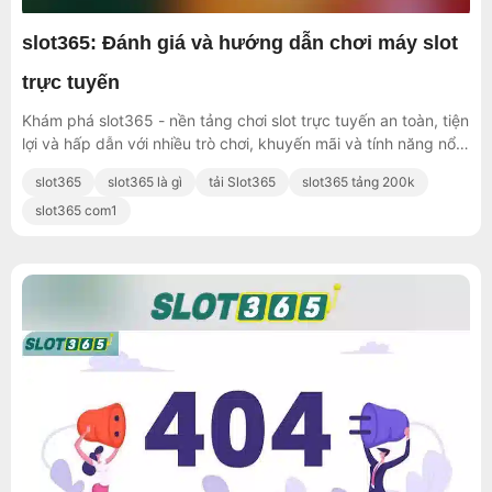
slot365: Đánh giá và hướng dẫn chơi máy slot
trực tuyến
Khám phá slot365 - nền tảng chơi slot trực tuyến an toàn, tiện
lợi và hấp dẫn với nhiều trò chơi, khuyến mãi và tính năng nổi
bật.
slot365
slot365 là gì
tải Slot365
slot365 tảng 200k
slot365 com1