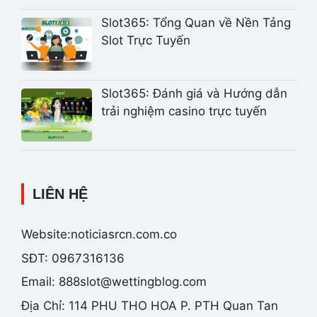
Slot365: Tổng Quan về Nền Tảng
Slot Trực Tuyến
Slot365: Đánh giá và Hướng dẫn
trải nghiệm casino trực tuyến
LIÊN HỆ
Website:noticiasrcn.com.co
SĐT: 0967316136
Email:
888slot@wettingblog.com
Địa Chỉ: 114 PHU THO HOA P. PTH Quan Tan