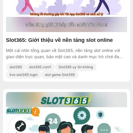
Slot365: Giới thiệu về nền tảng slot online
Một cái nhìn tổng quan về Slot365, nền tảng slot online với
giao diện trực quan, bảo mật cao và danh mục trò chơi đa
dạng.
slot365
slot365 com1
Slot365 uy tín không
live slot365 login
slot game Slot365