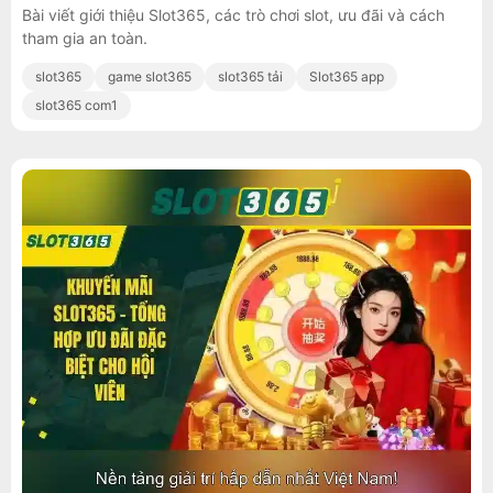
Bài viết giới thiệu Slot365, các trò chơi slot, ưu đãi và cách
tham gia an toàn.
slot365
game slot365
slot365 tải
Slot365 app
slot365 com1