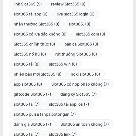
link Slot365 (9)
review Slot365 (9)
slot365 tải app (9)
live slot365 login (9)
nhận thưởng Slot365 (8)
slot365. (8)
slot365 có lừa đảo không (8)
slot365 com (8)
Slot365 chính thức (8)
bắn cá Slot365 (8)
Slot365 nổ hũ (8)
rút thưởng Slot365 (8)
slot365 tải (8)
slot365 win (8)
phiên bản mới Slot365 (8)
hoki slot365 (8)
app slot365 (8)
Slot365 có hợp pháp không (7)
giftcode Slot365 (7)
đăng ký Slot365 (7)
slot365 tái (7)
slot365 tải app ios (7)
slot365 pulsa tanpa potongan (7)
đánh giá Slot365 (7)
Slot365 an toàn không (7)
slot365 tại (7)
slot365 link (7)