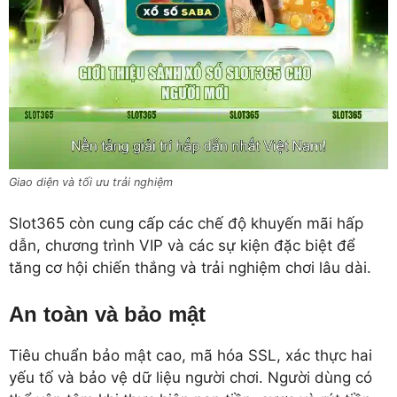
Giao diện và tối ưu trải nghiệm
Slot365 còn cung cấp các chế độ khuyến mãi hấp
dẫn, chương trình VIP và các sự kiện đặc biệt để
tăng cơ hội chiến thắng và trải nghiệm chơi lâu dài.
An toàn và bảo mật
Tiêu chuẩn bảo mật cao, mã hóa SSL, xác thực hai
yếu tố và bảo vệ dữ liệu người chơi. Người dùng có