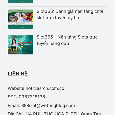
Slot365: Đánh giá nền tảng chơi
slot trực tuyến uy tín
Slot365 - Nền tảng Slots trực
tuyến hàng đầu
LIÊN HỆ
Website:noticiasrcn.com.co
SĐT: 0967316136
Email:
888slot@wettingblog.com
Địa Chỉ: 114 PHU THO HOA P. PTH Quan Tan