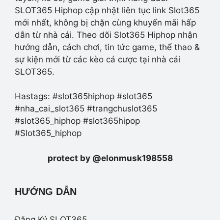
SLOT365 Hiphop cập nhật liên tục link Slot365
mới nhất, không bị chặn cùng khuyến mãi hấp
dẫn từ nhà cái. Theo dõi Slot365 Hiphop nhận
hướng dẫn, cách chơi, tin tức game, thể thao &
sự kiện mới từ các kèo cá cược tại nhà cái
SLOT365.
Hastags: #slot365hiphop #slot365
#nha_cai_slot365 #trangchuslot365
#slot365_hiphop #slot365hipop
#Slot365_hiphop
protect by @elonmusk198558
HƯỚNG DẪN
Đăng Ký SLOT365