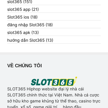
slot365 (151)
slot365 app (21)
Slot365 ios (18)
đăng nhập Slot365 (18)
slot365 apk (13)
hướng dẫn Slot365 (13)
VỀ CHÚNG TÔI
SLOT365 Hiphop website đại lý nhà cái
SLOT365 chính thức tại Việt Nam. Nhà cá cược
sở hữu kho game khủng từ thể thao, casino trực
tuyến, xổ số, game giải trí,… hàng đầu.