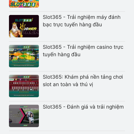
Slot365 - Trải nghiệm máy đánh
bạc trực tuyến hàng đầu
Slot365 - Trải nghiệm casino trực
tuyến hàng đầu
Slot365: Khám phá nền tảng chơi
slot an toàn và thú vị
Slot365 - Đánh giá và trải nghiệm