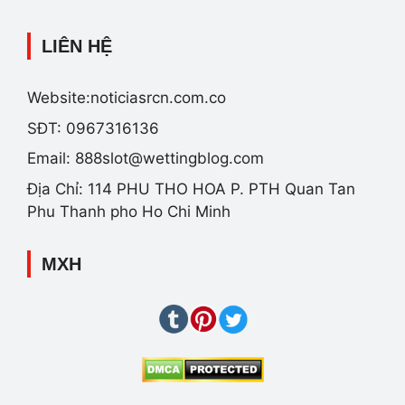
LIÊN HỆ
Website:noticiasrcn.com.co
SĐT: 0967316136
Email:
888slot@wettingblog.com
Địa Chỉ: 114 PHU THO HOA P. PTH Quan Tan
Phu Thanh pho Ho Chi Minh
MXH