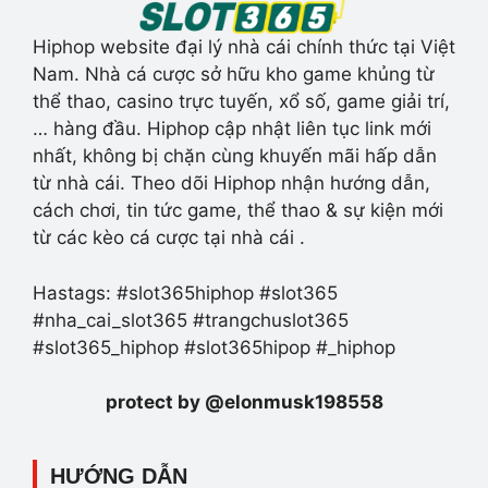
Hiphop website đại lý nhà cái chính thức tại Việt
Nam. Nhà cá cược sở hữu kho game khủng từ
thể thao, casino trực tuyến, xổ số, game giải trí,
… hàng đầu. Hiphop cập nhật liên tục link mới
nhất, không bị chặn cùng khuyến mãi hấp dẫn
từ nhà cái. Theo dõi Hiphop nhận hướng dẫn,
cách chơi, tin tức game, thể thao & sự kiện mới
từ các kèo cá cược tại nhà cái .
Hastags: #slot365hiphop #slot365
#nha_cai_slot365 #trangchuslot365
#slot365_hiphop #slot365hipop #_hiphop
protect by @elonmusk198558
HƯỚNG DẪN