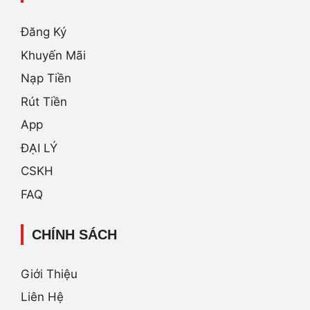
Đăng Ký
Khuyến Mãi
Nạp Tiền
Rút Tiền
App
ĐẠI LÝ
CSKH
FAQ
CHÍNH SÁCH
Giới Thiệu
Liên Hệ