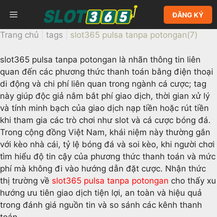
Chuyển
MENU
ĐĂNG KÝ
đến
nội
Trang chủ
|
tags
|
slot365 pulsa tanpa potongan(7)
dung
slot365 pulsa tanpa potongan là nhãn thông tin liên
quan đến các phương thức thanh toán bằng điện thoại
di động và chi phí liên quan trong ngành cá cược; tag
này giúp độc giả nắm bắt phí giao dịch, thời gian xử lý
và tính minh bạch của giao dịch nạp tiền hoặc rút tiền
khi tham gia các trò chơi như slot và cá cược bóng đá.
Trong cộng đồng Việt Nam, khái niệm này thường gắn
với kèo nhà cái, tỷ lệ bóng đá và soi kèo, khi người chơi
tìm hiểu độ tin cậy của phương thức thanh toán và mức
phí mà không đi vào hướng dẫn đặt cược. Nhận thức
thị trường về
slot365 pulsa tanpa potongan
cho thấy xu
hướng ưu tiên giao dịch tiện lợi, an toàn và hiệu quả
trong đánh giá nguồn tin và so sánh các kênh thanh
toán.