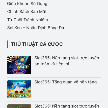
Điều Khoản Sử Dụng
Chính Sách Bảo Mật
Từ Chối Trách Nhiệm
Soi Kèo – Nhận Định Bóng Đá
THỦ THUẬT CÁ CƯỢC
Slot365: Nền tảng slot trực tuyến
an toàn và tiện lợi
Slot365: Tổng quan về nền tảng
Slot365: Nền tảng slot trực tuyến