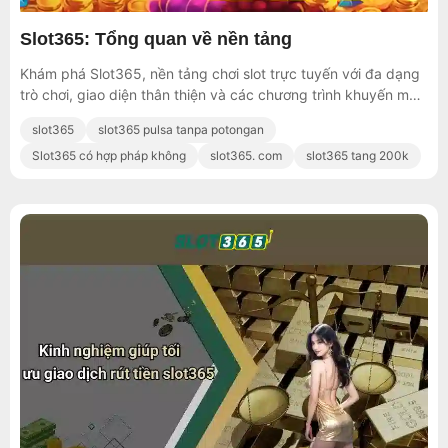
Slot365: Tổng quan về nền tảng
Khám phá Slot365, nền tảng chơi slot trực tuyến với đa dạng
trò chơi, giao diện thân thiện và các chương trình khuyến mãi
hấp dẫn.
slot365
slot365 pulsa tanpa potongan
Slot365 có hợp pháp không
slot365. com
slot365 tang 200k