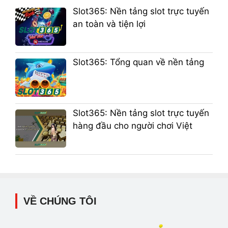
Slot365: Nền tảng slot trực tuyến
an toàn và tiện lợi
Slot365: Tổng quan về nền tảng
Slot365: Nền tảng slot trực tuyến
hàng đầu cho người chơi Việt
VỀ CHÚNG TÔI