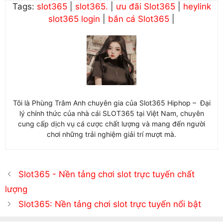
Tags:
slot365
|
slot365.
|
ưu đãi Slot365
|
heylink
slot365 login
|
bắn cá Slot365
|
Tôi là Phùng Trâm Anh chuyên gia của Slot365 Hiphop – Đại
lý chính thức của nhà cái SLOT365 tại Việt Nam, chuyên
cung cấp dịch vụ cá cược chất lượng và mang đến người
chơi những trải nghiệm giải trí mượt mà.
Slot365 - Nền tảng chơi slot trực tuyến chất
lượng
Slot365: Nền tảng chơi slot trực tuyến nổi bật