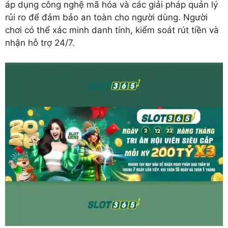
áp dụng công nghệ mã hóa và các giải pháp quản lý
rủi ro để đảm bảo an toàn cho người dùng. Người
chơi có thể xác minh danh tính, kiểm soát rút tiền và
nhận hỗ trợ 24/7.