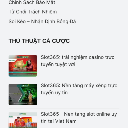
Chính Sách Bảo Mật
Từ Chối Trách Nhiệm
Soi Kèo – Nhận Định Bóng Đá
THỦ THUẬT CÁ CƯỢC
Slot365: trải nghiệm casino trực
tuyến tuyệt vời
Slot365: Nền tảng máy xèng trực
tuyến uy tín
Slot365 - Nen tang slot online uy
tin tai Viet Nam