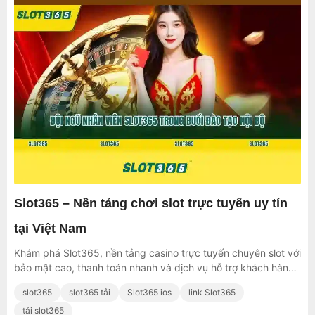
Slot365 – Nền tảng chơi slot trực tuyến uy tín
tại Việt Nam
Khám phá Slot365, nền tảng casino trực tuyến chuyên slot với
bảo mật cao, thanh toán nhanh và dịch vụ hỗ trợ khách hàng
24/7.
slot365
slot365 tải
Slot365 ios
link Slot365
tải slot365