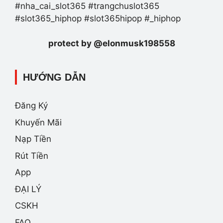
#nha_cai_slot365 #trangchuslot365
#slot365_hiphop #slot365hipop #_hiphop
protect by @elonmusk198558
HƯỚNG DẪN
Đăng Ký
Khuyến Mãi
Nạp Tiền
Rút Tiền
App
ĐẠI LÝ
CSKH
FAQ