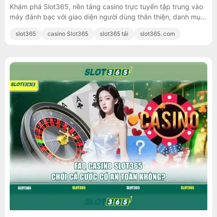
Khám phá Slot365, nền tảng casino trực tuyến tập trung vào
máy đánh bạc với giao diện người dùng thân thiện, danh mục
trò chơi đa dạng và các tính năng bảo mật.
slot365
casino Slot365
slot365 tải
slot365. com