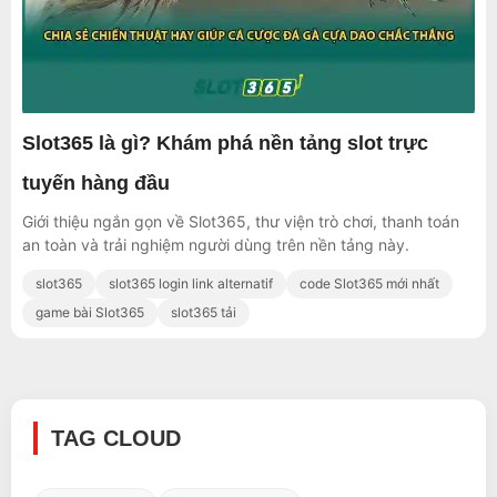
Slot365 là gì? Khám phá nền tảng slot trực
tuyến hàng đầu
Giới thiệu ngắn gọn về Slot365, thư viện trò chơi, thanh toán
an toàn và trải nghiệm người dùng trên nền tảng này.
slot365
slot365 login link alternatif
code Slot365 mới nhất
game bài Slot365
slot365 tải
TAG CLOUD