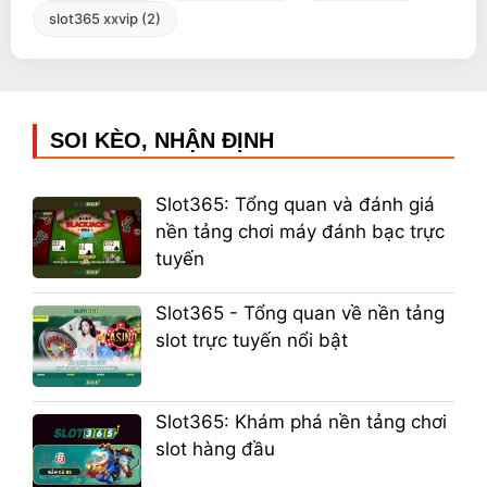
slot365 xxvip (2)
SOI KÈO, NHẬN ĐỊNH
Slot365: Tổng quan và đánh giá
nền tảng chơi máy đánh bạc trực
tuyến
Slot365 - Tổng quan về nền tảng
slot trực tuyến nổi bật
Slot365: Khám phá nền tảng chơi
slot hàng đầu