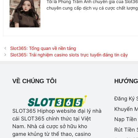
Tôi là Phùng Trâm Anh chuyên gia của Slot36
chuyên cung cấp dịch vụ cá cược chất lượng 
Slot365: Tổng quan về nền tảng
Slot365: Trải nghiệm casino slots trực tuyến đáng tin cậy
VỀ CHÚNG TÔI
HƯỚNG
Đăng Ký
Khuyến 
SLOT365 Hiphop website đại lý nhà
cái SLOT365 chính thức tại Việt
Nạp Tiền
Nam. Nhà cá cược sở hữu kho
Rút Tiền
game khủng từ thể thao, casino