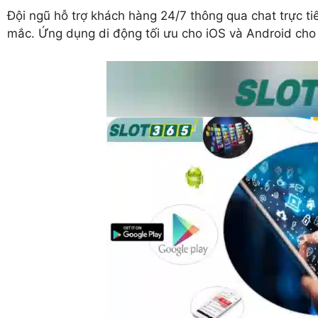
Đội ngũ hỗ trợ khách hàng 24/7 thông qua chat trực tiế
mắc. Ứng dụng di động tối ưu cho iOS và Android cho 