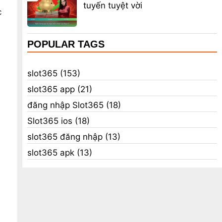
tuyến tuyệt vời
c
POPULAR TAGS
slot365 (153)
slot365 app (21)
đăng nhập Slot365 (18)
Slot365 ios (18)
slot365 đăng nhập (13)
slot365 apk (13)