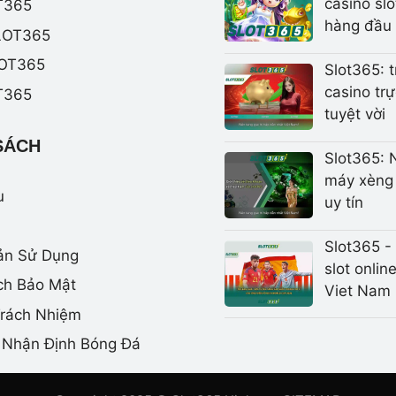
casino slo
T365
hàng đầu
LOT365
OT365
Slot365: 
casino tr
T365
tuyệt vời
SÁCH
Slot365: 
máy xèng 
u
uy tín
Slot365 -
ản Sử Dụng
slot online
ch Bảo Mật
Viet Nam
Trách Nhiệm
– Nhận Định Bóng Đá