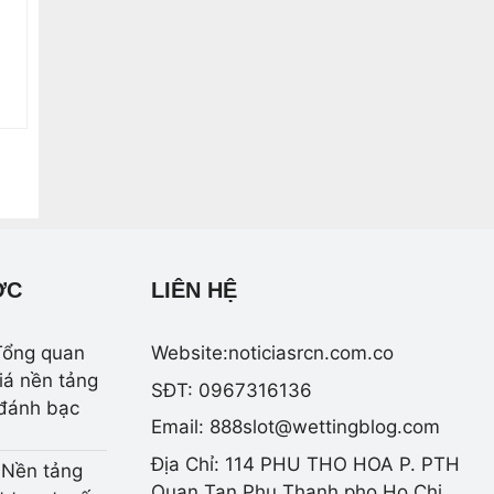
ỢC
LIÊN HỆ
Tổng quan
Website:noticiasrcn.com.co
iá nền tảng
SĐT: 0967316136
đánh bạc
Email:
888slot@wettingblog.com
n
Địa Chỉ: 114 PHU THO HOA P. PTH
 Nền tảng
Quan Tan Phu Thanh pho Ho Chi