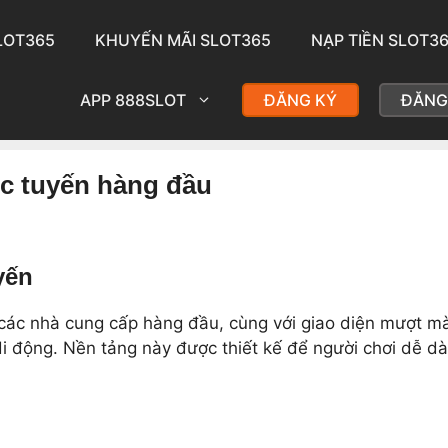
LOT365
KHUYẾN MÃI SLOT365
NẠP TIỀN SLOT3
APP 888SLOT
ĐĂNG KÝ
ĐĂNG
ực tuyến hàng đầu
yến
 các nhà cung cấp hàng đầu, cùng với giao diện mượt m
 di động. Nền tảng này được thiết kế để người chơi dễ d