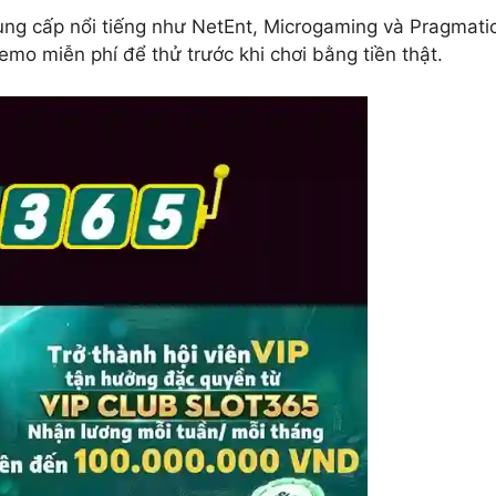
cung cấp nổi tiếng như NetEnt, Microgaming và Pragmati
mo miễn phí để thử trước khi chơi bằng tiền thật.