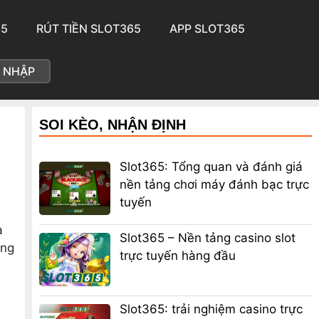
65
RÚT TIỀN SLOT365
APP SLOT365
 NHẬP
SOI KÈO, NHẬN ĐỊNH
Slot365: Tổng quan và đánh giá
nền tảng chơi máy đánh bạc trực
tuyến
à
Slot365 – Nền tảng casino slot
àng
trực tuyến hàng đầu
Slot365: trải nghiệm casino trực