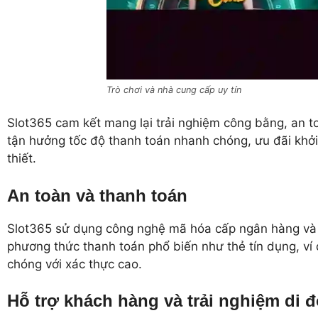
Trò chơi và nhà cung cấp uy tín
Slot365 cam kết mang lại trải nghiệm công bằng, an t
tận hưởng tốc độ thanh toán nhanh chóng, ưu đãi khởi
thiết.
An toàn và thanh toán
Slot365 sử dụng công nghệ mã hóa cấp ngân hàng và c
phương thức thanh toán phổ biến như thẻ tín dụng, v
chóng với xác thực cao.
Hỗ trợ khách hàng và trải nghiệm di 