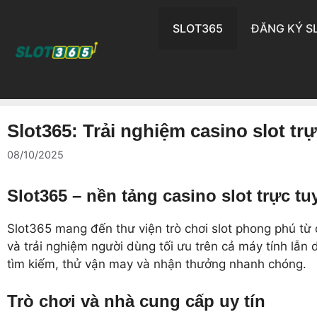
Chuyển
đến
SLOT365
ĐĂNG KÝ S
nội
dung
Slot365: Trải nghiệm casino slot tr
08/10/2025
Slot365 – nền tảng casino slot trực tu
Slot365 mang đến thư viện trò chơi slot phong phú từ
và trải nghiệm người dùng tối ưu trên cả máy tính lẫn
tìm kiếm, thử vận may và nhận thưởng nhanh chóng.
Trò chơi và nhà cung cấp uy tín