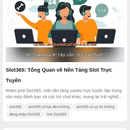
Slot365: Tổng Quan về Nền Tảng Slot Trực
Tuyến
Khám phá Slot365, một nền tảng casino trực tuyến tập trung
vào máy đánh bạc và các trò chơi khác, mang lại trải nghiệm
an toàn và giải trí cho người chơi.
slot365
slot365 có lừa đảo không
slot365 có uy tín không
đăng nhập Slot365
link Slot365