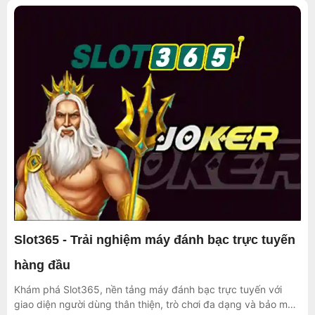
Slot365 - Trải nghiệm máy đánh bạc trực tuyến
hàng đầu
Khám phá Slot365, nền tảng máy đánh bạc trực tuyến với
giao diện người dùng thân thiện, trò chơi đa dạng và bảo mật