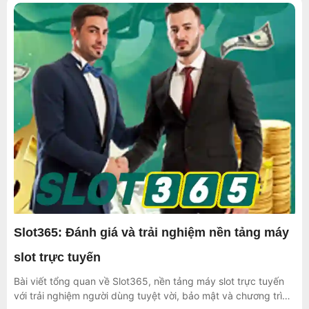
Slot365: Đánh giá và trải nghiệm nền tảng máy
slot trực tuyến
Bài viết tổng quan về Slot365, nền tảng máy slot trực tuyến
với trải nghiệm người dùng tuyệt vời, bảo mật và chương trình