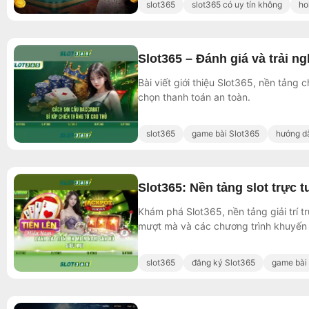
slot365
slot365 có uy tín không
ho
Slot365 – Đánh giá và trải n
Bài viết giới thiệu Slot365, nền tảng 
chọn thanh toán an toàn.
slot365
game bài Slot365
hướng d
Slot365: Nền tảng slot trực 
Khám phá Slot365, nền tảng giải trí t
mượt mà và các chương trình khuyến
slot365
đăng ký Slot365
game bài