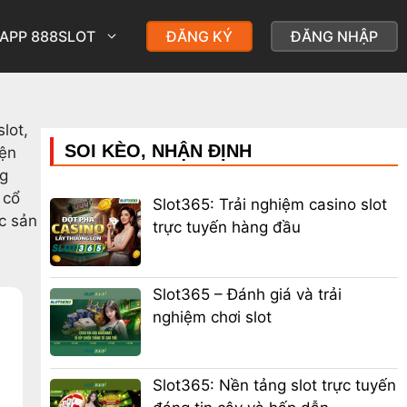
APP 888SLOT
ĐĂNG KÝ
ĐĂNG NHẬP
lot,
SOI KÈO, NHẬN ĐỊNH
iện
ng
 cổ
Slot365: Trải nghiệm casino slot
c sản
trực tuyến hàng đầu
Slot365 – Đánh giá và trải
nghiệm chơi slot
Slot365: Nền tảng slot trực tuyến