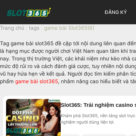
Chuyển
đến
ĐĂNG KÝ
nội
dung
Trang chủ
|
tags
|
game bài Slot365(6)
Tag game bài slot365 đề cập tới nội dung liên quan đến 
là hạng mục được người chơi Việt Nam quan tâm khi tra
nay. Trong thị trường Việt, các khái niệm như kèo nhà 
mức độ rủi ro và cách đánh giá cược, tuy nhiên nội dun
vũ hay hứa hẹn về kết quả. Người đọc tìm kiếm phân tí
phẩm
game bài slot365
, nhằm nâng cao hiểu biết và tă
Slot365: Trải nghiệm casino 
Khám phá Slot365, nền tảng slot trực 
nghiệm người dùng tiện lợi.