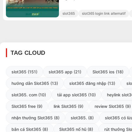
slot365
slot365 login link alternatif
TAG CLOUD
slot365 (151)
slot365 app (21)
Slot365 ios (18)
hướng dẫn Slot365 (13)
slot365 đăng nhập (13)
slo
slot365. com (10)
tải app slot365 (10)
heylink slot3
Slot365 free (9)
link Slot365 (9)
review Slot365 (9)
nhận thưởng Slot365 (8)
slot365. (8)
slot365 có lừ
bắn cá Slot365 (8)
Slot365 nổ hũ (8)
rút thưởng Sl