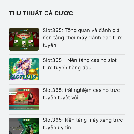
THỦ THUẬT CÁ CƯỢC
Slot365: Tổng quan và đánh giá
nền tảng chơi máy đánh bạc trực
tuyến
Slot365 – Nền tảng casino slot
trực tuyến hàng đầu
Slot365: trải nghiệm casino trực
tuyến tuyệt vời
Slot365: Nền tảng máy xèng trực
tuyến uy tín