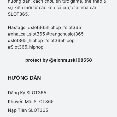
hướng dẫn, cách chơi, tin tức game, thể thao &
sự kiện mới từ các kèo cá cược tại nhà cái
SLOT365.
Hastags: #slot365hiphop #slot365
#nha_cai_slot365 #trangchuslot365
#slot365_hiphop #slot365hipop
#Slot365_hiphop
protect by @elonmusk198558
HƯỚNG DẪN
Đăng Ký SLOT365
Khuyến Mãi SLOT365
Nạp Tiền SLOT365