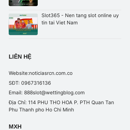
Slot365 - Nen tang slot online uy
tin tai Viet Nam
LIÊN HỆ
Website:noticiasrcn.com.co
SĐT: 0967316136
Email:
888slot@wettingblog.com
Địa Chỉ: 114 PHU THO HOA P. PTH Quan Tan
Phu Thanh pho Ho Chi Minh
MXH