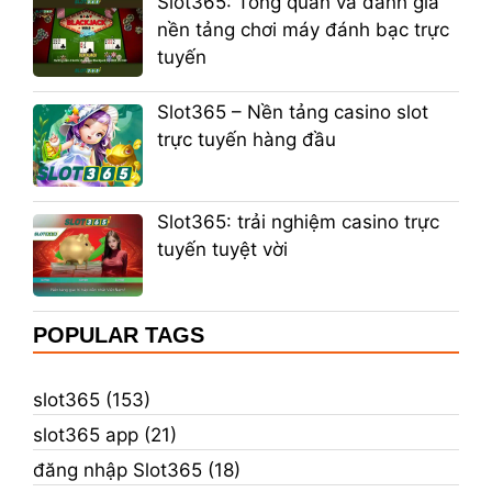
Slot365: Tổng quan và đánh giá
nền tảng chơi máy đánh bạc trực
tuyến
Slot365 – Nền tảng casino slot
trực tuyến hàng đầu
Slot365: trải nghiệm casino trực
tuyến tuyệt vời
POPULAR TAGS
slot365 (153)
slot365 app (21)
đăng nhập Slot365 (18)