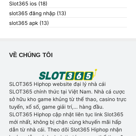
Slot365 ios (18)
slot365 đăng nhập (13)
slot365 apk (13)
VỀ CHÚNG TÔI
SLOT365 Hiphop website đại lý nhà cái
SLOT365 chính thức tại Việt Nam. Nhà cá cược
sở hữu kho game khủng từ thể thao, casino trực
tuyến, xổ số, game giải trí,… hàng đầu.
SLOT365 Hiphop cập nhật liên tục link Slot365
mới nhất, không bị chặn cùng khuyến mãi hấp
dẫn từ nhà cái. Theo dõi Slot365 Hiphop nhận