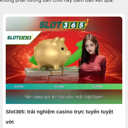
Slot365: trải nghiệm casino trực tuyến tuyệt
vời