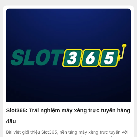
Slot365: Trải nghiệm máy xèng trực tuyến hàng
đầu
Bài viết giới thiệu Slot365, nền tảng máy xèng trực tuyến với