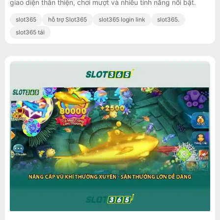
giao diện thân thiện, chơi mượt và nhiều tính năng nổi bật.
slot365
hỗ trợ Slot365
slot365 login link
slot365.
slot365 tái