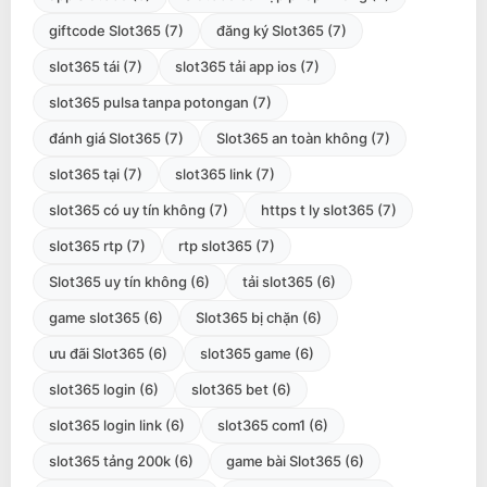
giftcode Slot365 (7)
đăng ký Slot365 (7)
slot365 tái (7)
slot365 tải app ios (7)
slot365 pulsa tanpa potongan (7)
đánh giá Slot365 (7)
Slot365 an toàn không (7)
slot365 tại (7)
slot365 link (7)
slot365 có uy tín không (7)
https t ly slot365 (7)
slot365 rtp (7)
rtp slot365 (7)
Slot365 uy tín không (6)
tải slot365 (6)
game slot365 (6)
Slot365 bị chặn (6)
ưu đãi Slot365 (6)
slot365 game (6)
slot365 login (6)
slot365 bet (6)
slot365 login link (6)
slot365 com1 (6)
slot365 tảng 200k (6)
game bài Slot365 (6)