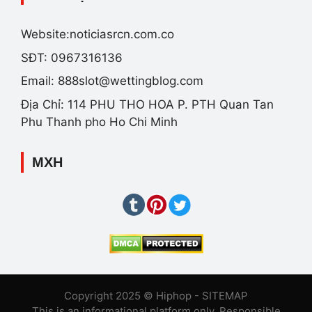
Website:noticiasrcn.com.co
SĐT: 0967316136
Email:
888slot@wettingblog.com
Địa Chỉ: 114 PHU THO HOA P. PTH Quan Tan
Phu Thanh pho Ho Chi Minh
MXH
Copyright 2025 © Hiphop -
SITEMAP
This is an informational platform only. Responsible