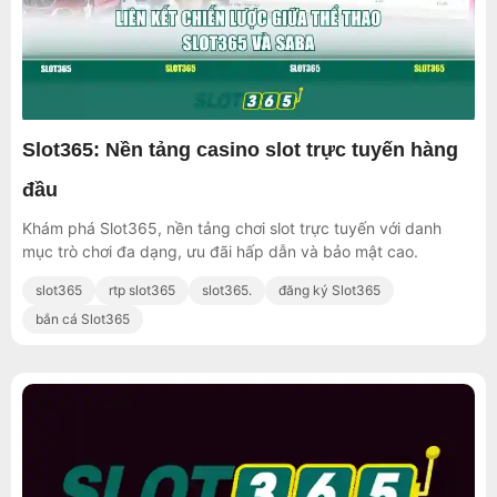
Slot365: Nền tảng casino slot trực tuyến hàng
đầu
Khám phá Slot365, nền tảng chơi slot trực tuyến với danh
mục trò chơi đa dạng, ưu đãi hấp dẫn và bảo mật cao.
slot365
rtp slot365
slot365.
đăng ký Slot365
bắn cá Slot365