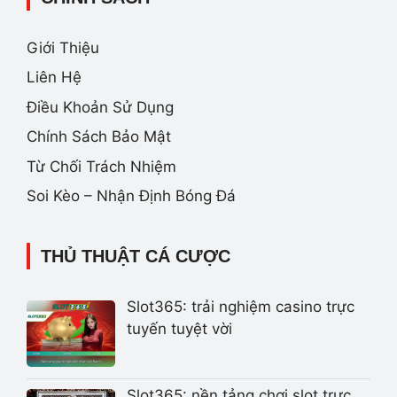
Giới Thiệu
Liên Hệ
Điều Khoản Sử Dụng
Chính Sách Bảo Mật
Từ Chối Trách Nhiệm
Soi Kèo – Nhận Định Bóng Đá
THỦ THUẬT CÁ CƯỢC
Slot365: trải nghiệm casino trực
tuyến tuyệt vời
Slot365: nền tảng chơi slot trực