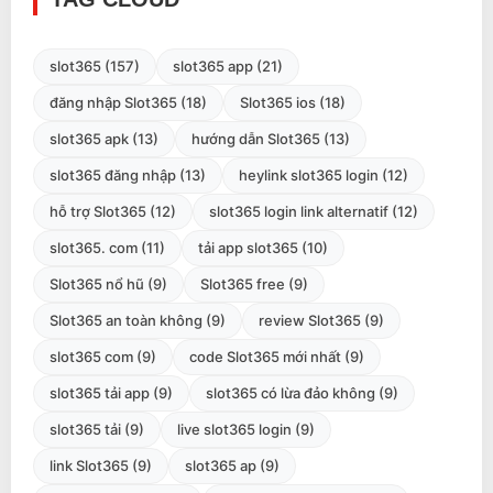
slot365 (157)
slot365 app (21)
đăng nhập Slot365 (18)
Slot365 ios (18)
slot365 apk (13)
hướng dẫn Slot365 (13)
slot365 đăng nhập (13)
heylink slot365 login (12)
hỗ trợ Slot365 (12)
slot365 login link alternatif (12)
slot365. com (11)
tải app slot365 (10)
Slot365 nổ hũ (9)
Slot365 free (9)
Slot365 an toàn không (9)
review Slot365 (9)
slot365 com (9)
code Slot365 mới nhất (9)
slot365 tải app (9)
slot365 có lừa đảo không (9)
slot365 tải (9)
live slot365 login (9)
link Slot365 (9)
slot365 ap (9)