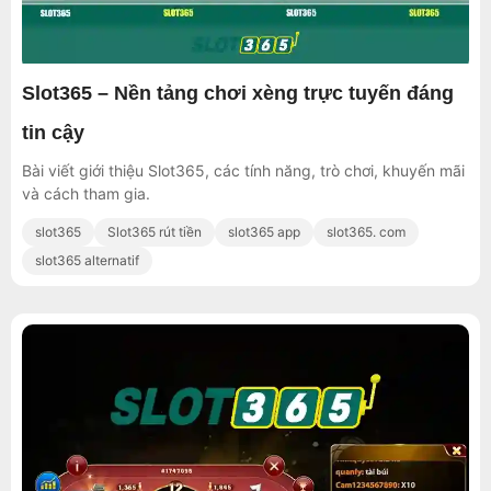
Slot365 – Nền tảng chơi xèng trực tuyến đáng
tin cậy
Bài viết giới thiệu Slot365, các tính năng, trò chơi, khuyến mãi
và cách tham gia.
slot365
Slot365 rút tiền
slot365 app
slot365. com
slot365 alternatif