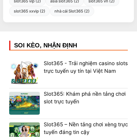
slot365 vip (2)
asia slot365 (2)
slot365 vn (2)
slot365 xxvip (2)
nhà cái Slot365 (2)
SOI KÈO, NHẬN ĐỊNH
Slot365 - Trải nghiệm casino slots
trực tuyến uy tín tại Việt Nam
Slot365: Khám phá nền tảng chơi
slot trực tuyến
Slot365 – Nền tảng chơi xèng trực
tuyến đáng tin cậy