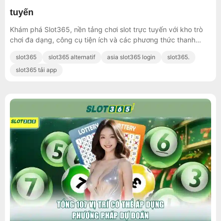
tuyến
Khám phá Slot365, nền tảng chơi slot trực tuyến với kho trò
chơi đa dạng, công cụ tiện ích và các phương thức thanh
toán an toàn.
slot365
slot365 alternatif
asia slot365 login
slot365.
slot365 tải app