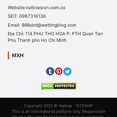
Website:noticiasrcn.com.co
SĐT: 0967316136
Email:
888slot@wettingblog.com
Địa Chỉ: 114 PHU THO HOA P. PTH Quan Tan
Phu Thanh pho Ho Chi Minh
MXH
Copyright 2025 © Hiphop -
SITEMAP
This is an informational platform only. Responsible