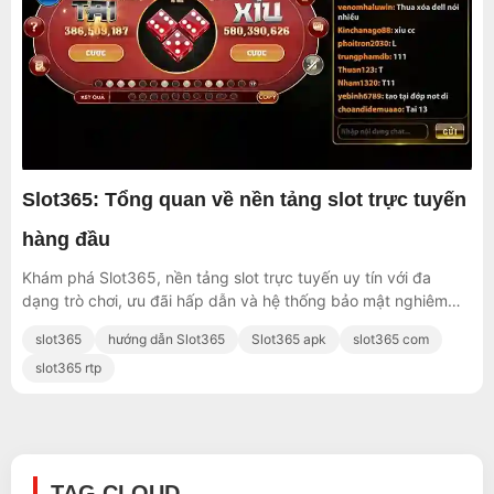
Slot365: Tổng quan về nền tảng slot trực tuyến
hàng đầu
Khám phá Slot365, nền tảng slot trực tuyến uy tín với đa
dạng trò chơi, ưu đãi hấp dẫn và hệ thống bảo mật nghiêm
ngặt.
slot365
hướng dẫn Slot365
Slot365 apk
slot365 com
slot365 rtp
TAG CLOUD