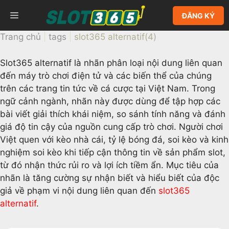
Chuyển
MENU
ĐĂNG KÝ
đến
nội
Trang chủ
|
tags
|
slot365 alternatif(4)
dung
Slot365 alternatif là nhãn phân loại nội dung liên quan
đến máy trò chơi điện tử và các biến thể của chúng
trên các trang tin tức về cá cược tại Việt Nam. Trong
ngữ cảnh ngành, nhãn này được dùng để tập hợp các
bài viết giải thích khái niệm, so sánh tính năng và đánh
giá độ tin cậy của nguồn cung cấp trò chơi. Người chơi
Việt quen với kèo nhà cái, tỷ lệ bóng đá, soi kèo và kinh
nghiệm soi kèo khi tiếp cận thông tin về sản phẩm slot,
từ đó nhận thức rủi ro và lợi ích tiềm ẩn. Mục tiêu của
nhãn là tăng cường sự nhận biết và hiểu biết của độc
giả về phạm vi nội dung liên quan đến
slot365
alternatif
.