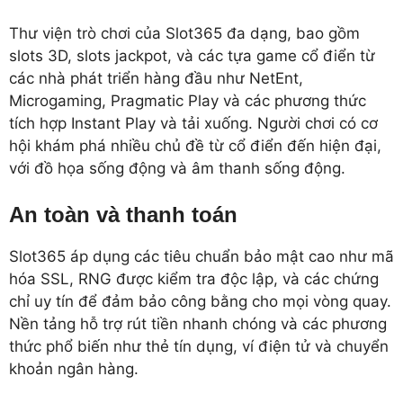
Thư viện trò chơi của Slot365 đa dạng, bao gồm
slots 3D, slots jackpot, và các tựa game cổ điển từ
các nhà phát triển hàng đầu như NetEnt,
Microgaming, Pragmatic Play và các phương thức
tích hợp Instant Play và tải xuống. Người chơi có cơ
hội khám phá nhiều chủ đề từ cổ điển đến hiện đại,
với đồ họa sống động và âm thanh sống động.
An toàn và thanh toán
Slot365 áp dụng các tiêu chuẩn bảo mật cao như mã
hóa SSL, RNG được kiểm tra độc lập, và các chứng
chỉ uy tín để đảm bảo công bằng cho mọi vòng quay.
Nền tảng hỗ trợ rút tiền nhanh chóng và các phương
thức phổ biến như thẻ tín dụng, ví điện tử và chuyển
khoản ngân hàng.