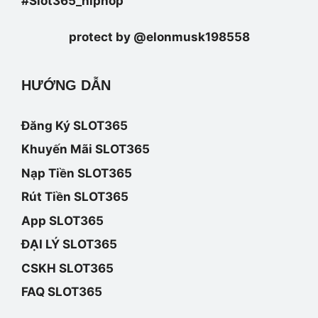
#Slot365_hiphop
protect by @elonmusk198558
HƯỚNG DẪN
Đăng Ký SLOT365
Khuyến Mãi SLOT365
Nạp Tiền SLOT365
Rút Tiền SLOT365
App SLOT365
ĐẠI LÝ SLOT365
CSKH SLOT365
FAQ SLOT365