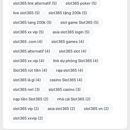
slot365 link alternatif (5)
slot365 poker (5)
live slot365 (5)
slot365 tặng 200k (5)
slot365 tang 200k (5)
slot game Slot365 (5)
slot365 xx vip (5)
asia slot365 login (5)
slot365 .com (4)
slot365 games (4)
slot365 alternatif (4)
slot365 slot (4)
slot365 xx.vip (4)
link dự phòng Slot365 (4)
Slot365 rút tiền (4)
raja slot365 (4)
slot365 là gì (4)
casino Slot365 (4)
slot365 net (3)
slot365 casino (3)
nạp tiền Slot365 (2)
nhà cái Slot365 (2)
slot365 vip (2)
asia slot365 (2)
slot365 vn (2)
slot365 xxvip (2)