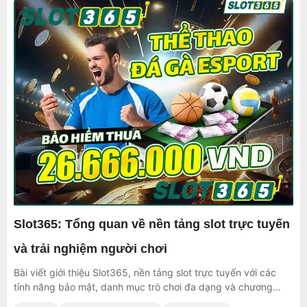
Slot365: Tổng quan về nền tảng slot trực tuyến
và trải nghiệm người chơi
Bài viết giới thiệu Slot365, nền tảng slot trực tuyến với các
tính năng bảo mật, danh mục trò chơi đa dạng và chương
trình thưởng hấp dẫn.