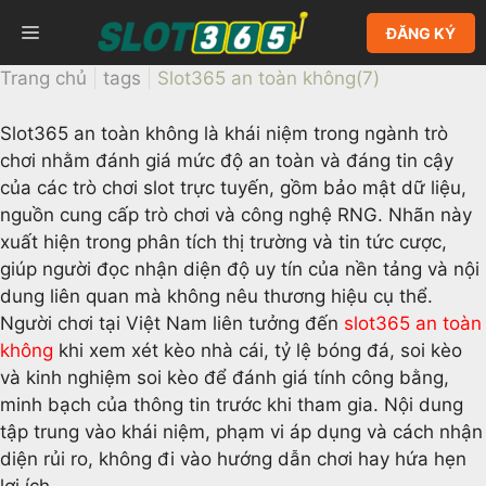
Chuyển
MENU
ĐĂNG KÝ
đến
nội
Trang chủ
|
tags
|
Slot365 an toàn không(7)
dung
Slot365 an toàn không là khái niệm trong ngành trò
chơi nhằm đánh giá mức độ an toàn và đáng tin cậy
của các trò chơi slot trực tuyến, gồm bảo mật dữ liệu,
nguồn cung cấp trò chơi và công nghệ RNG. Nhãn này
xuất hiện trong phân tích thị trường và tin tức cược,
giúp người đọc nhận diện độ uy tín của nền tảng và nội
dung liên quan mà không nêu thương hiệu cụ thể.
Người chơi tại Việt Nam liên tưởng đến
slot365 an toàn
không
khi xem xét kèo nhà cái, tỷ lệ bóng đá, soi kèo
và kinh nghiệm soi kèo để đánh giá tính công bằng,
minh bạch của thông tin trước khi tham gia. Nội dung
tập trung vào khái niệm, phạm vi áp dụng và cách nhận
diện rủi ro, không đi vào hướng dẫn chơi hay hứa hẹn
lợi ích.