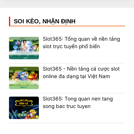
SOI KÈO, NHẬN ĐỊNH
Slot365: Tổng quan về nền tảng
slot trực tuyến phổ biến
Slot365 - Nền tảng cá cược slot
online đa dạng tại Việt Nam
Slot365: Tong quan nen tang
song bac truc tuyen