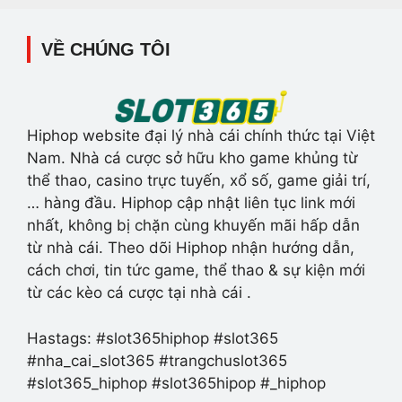
VỀ CHÚNG TÔI
Hiphop website đại lý nhà cái chính thức tại Việt
Nam. Nhà cá cược sở hữu kho game khủng từ
thể thao, casino trực tuyến, xổ số, game giải trí,
… hàng đầu. Hiphop cập nhật liên tục link mới
nhất, không bị chặn cùng khuyến mãi hấp dẫn
từ nhà cái. Theo dõi Hiphop nhận hướng dẫn,
cách chơi, tin tức game, thể thao & sự kiện mới
từ các kèo cá cược tại nhà cái .
Hastags: #slot365hiphop #slot365
#nha_cai_slot365 #trangchuslot365
#slot365_hiphop #slot365hipop #_hiphop