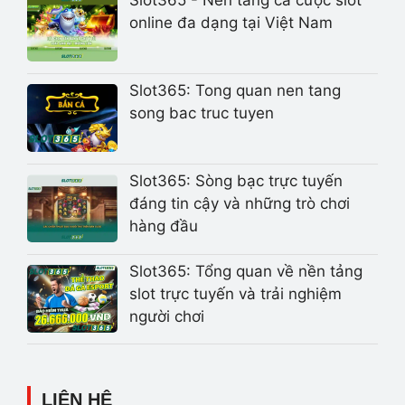
online đa dạng tại Việt Nam
Slot365: Tong quan nen tang
song bac truc tuyen
Slot365: Sòng bạc trực tuyến
đáng tin cậy và những trò chơi
hàng đầu
Slot365: Tổng quan về nền tảng
slot trực tuyến và trải nghiệm
người chơi
LIÊN HỆ