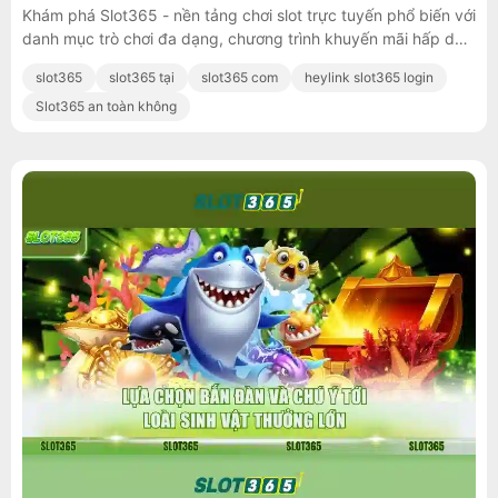
Khám phá Slot365 - nền tảng chơi slot trực tuyến phổ biến với
danh mục trò chơi đa dạng, chương trình khuyến mãi hấp dẫn
và các phương thức thanh toán an toàn.
slot365
slot365 tại
slot365 com
heylink slot365 login
Slot365 an toàn không