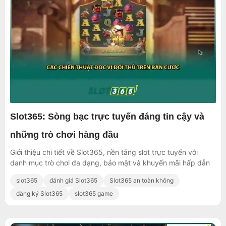
Slot365: Sòng bạc trực tuyến đáng tin cậy và
những trò chơi hàng đầu
Giới thiệu chi tiết về Slot365, nền tảng slot trực tuyến với
danh mục trò chơi đa dạng, bảo mật và khuyến mãi hấp dẫn
slot365
đánh giá Slot365
Slot365 an toàn không
đăng ký Slot365
slot365 game