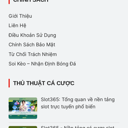
Giới Thiệu
Liên Hệ
Điều Khoản Sử Dụng
Chính Sách Bảo Mật
Từ Chối Trách Nhiệm
Soi Kèo – Nhận Định Bóng Đá
THỦ THUẬT CÁ CƯỢC
Slot365: Tổng quan về nền tảng
slot trực tuyến phổ biến
Slot365 - Nền tảng cá cược slot