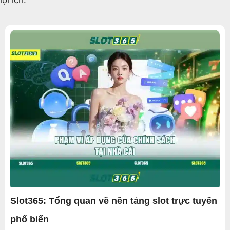
Slot365: Tổng quan về nền tảng slot trực tuyến
phổ biến